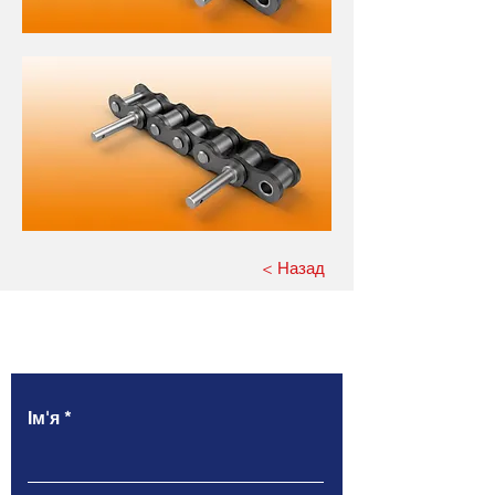
< Назад
Напишіть нам
Ім'я