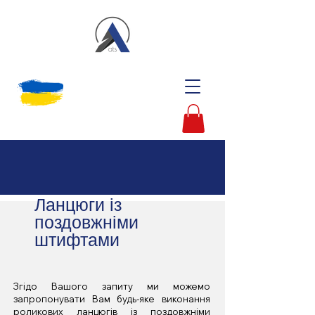
Ланцюги із
поздовжніми
штифтами
Згідо Вашого запиту ми можемо
запропонувати Вам будь-яке виконання
роликових ланцюгів із поздовжніми