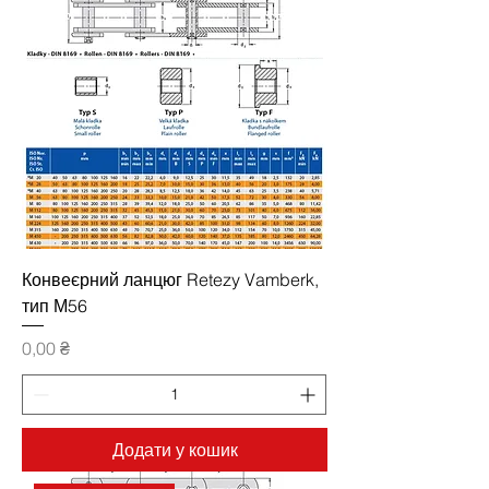
Конвеєрний ланцюг Retezy Vamberk,
тип М56
Ціна
0,00 ₴
Додати у кошик