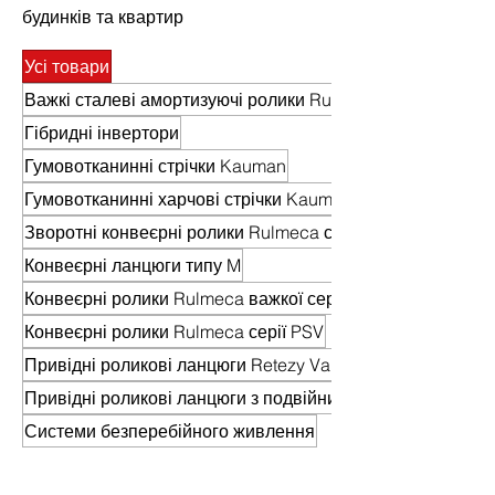
будинків та квартир
Усі товари
Важкі сталеві амортизуючі ролики Rulmeca (HDR)
Гібридні інвертори
Гумовотканинні стрічки Kauman
Гумовотканинні харчові стрічки Kauman
Зворотні конвеєрні ролики Rulmeca серії PSV
Конвеєрні ланцюги типу M
Конвеєрні ролики Rulmeca важкої серії HDR
Конвеєрні ролики Rulmeca серії PSV
Привідні роликові ланцюги Retezy Vamberk
Привідні роликові ланцюги з подвійним кроком
Системи безперебійного живлення