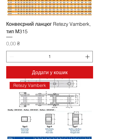
Конвеєрний ланцюг Retezy Vamberk,
тип М315
Ціна
0,00 ₴
Додати у кошик
Retezy Vamberk