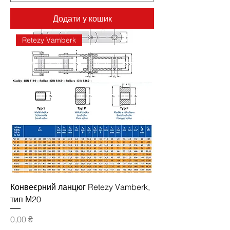
Додати у кошик
Retezy Vamberk
Конвеєрний ланцюг Retezy Vamberk,
тип М20
Ціна
0,00 ₴