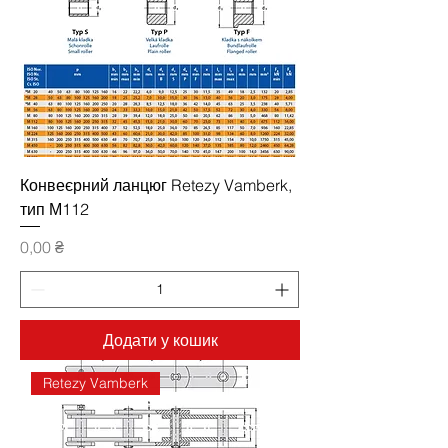
Конвеєрний ланцюг Retezy Vamberk,
тип М112
Ціна
0,00 ₴
Додати у кошик
Retezy Vamberk