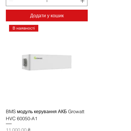
Додати у кошик
В наявності
BMS модуль керування АКБ Growatt
HVC 60050-A1
Ціна
11 000,00 ₴