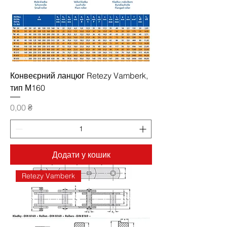
Конвеєрний ланцюг Retezy Vamberk,
тип М160
Ціна
0,00 ₴
Додати у кошик
Retezy Vamberk