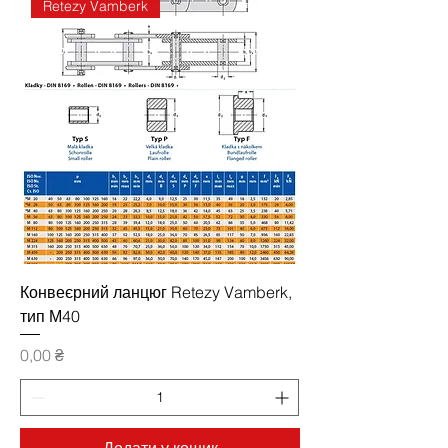
Retezy Vamberk
Конвеєрний ланцюг Retezy Vamberk,
тип М40
Ціна
0,00 ₴
Додати у кошик