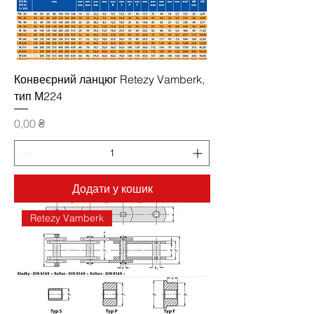
Конвеєрний ланцюг Retezy Vamberk,
тип М224
Ціна
0,00 ₴
Додати у кошик
Retezy Vamberk