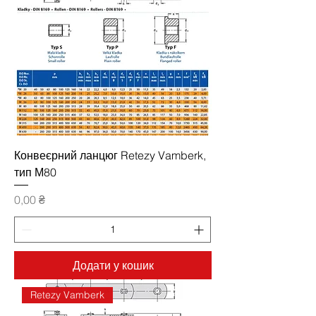
Конвеєрний ланцюг Retezy Vamberk,
тип М80
Ціна
0,00 ₴
Додати у кошик
Retezy Vamberk