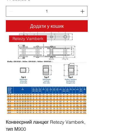
Додати у кошик
Retezy Vamberk
Конвеєрний ланцюг Retezy Vamberk,
тип М900