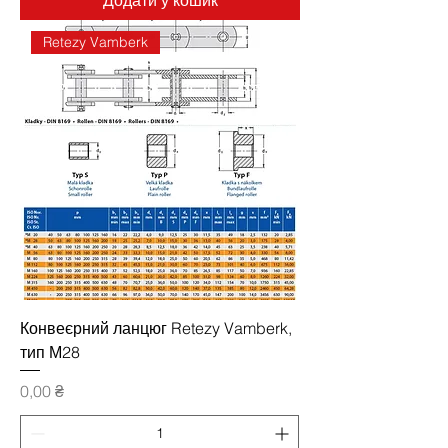
Retezy Vamberk
Конвеєрний ланцюг Retezy Vamberk,
тип М28
Ціна
0,00 ₴