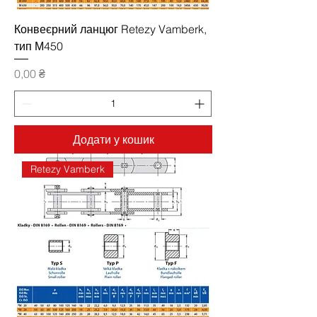
Конвеєрний ланцюг Retezy Vamberk,
тип М450
Ціна
0,00 ₴
Додати у кошик
Retezy Vamberk