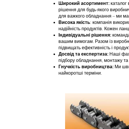
Широкий асортимент:
каталог 
рішення для будь-якого виробнич
для важкого обладнання – ми ма
Висока якість
: компанія викори
надійність продуктів. Кожен лан
Індивідуальні рішення:
команда
вашим вимогам. Разом із виробн
підвищать ефективність і проду
Досвід та експертиза:
Наші фахі
підбору обладнання, монтажу та
Гнучкість виробництва:
Ми шви
найкоротші терміни.