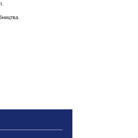
і.
бництва.