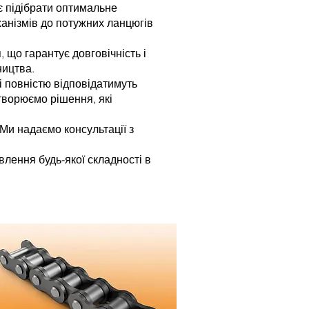
є підібрати оптимальне
ханізмів до потужних ланцюгів
 що гарантує довговічність і
ництва.
і повністю відповідатимуть
творюємо рішення, які
Ми надаємо консультації з
лення будь-якої складності в