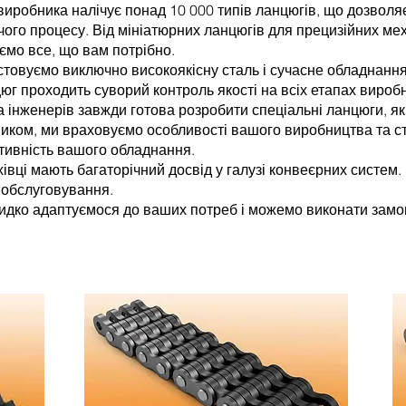
виробника налічує понад 10 000 типів ланцюгів, що дозволя
ого процесу. Від мініатюрних ланцюгів для прецизійних ме
ємо все, що вам потрібно.
стовуємо виключно високоякісну сталь і сучасне обладнання,
цюг проходить суворий контроль якості на всіх етапах вироб
 інженерів завжди готова розробити спеціальні ланцюги, як
иком, ми враховуємо особливості вашого виробництва та с
ктивність вашого обладнання.
вці мають багаторічний досвід у галузі конвеєрних систем. 
 обслуговування.
дко адаптуємося до ваших потреб і можемо виконати замов