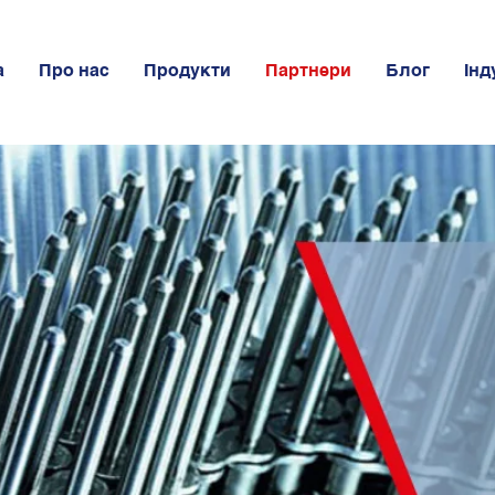
а
Про нас
Продукти
Партнери
Блог
Інд