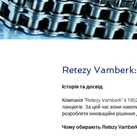
Retezy Vamberk: 
Історія та досвід
Компанія "Retezy Vamberk" з 195
ланцюгів. За цей час вони накоп
розробляти інноваційні рішення 
Чому обирають Retezy Vamberk 