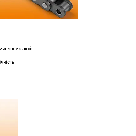
мислових ліній.
чність.