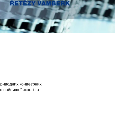
в
 приводних конвеєрних
ю найвищої якості та