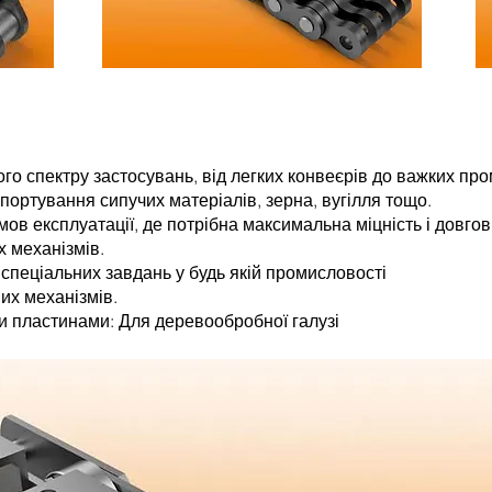
го спектру застосувань, від легких конвеєрів до важких про
портування сипучих матеріалів, зерна, вугілля тощо.
ов експлуатації, де потрібна максимальна міцність і довгові
 механізмів.
спеціальних завдань у будь якій промисловості
их механізмів.
и пластинами: Для деревообробної галузі