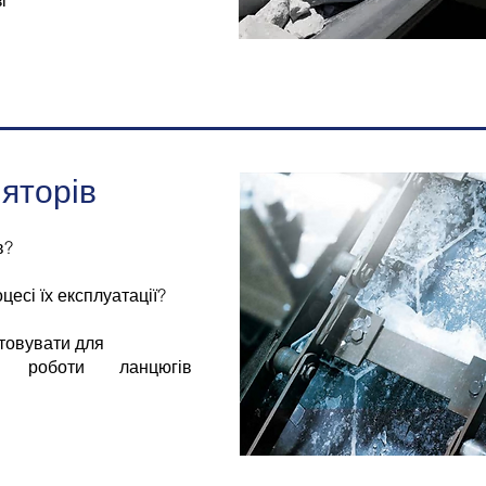
яторів
в?
есі їх експлуатації?
товувати для
ої роботи ланцюгів