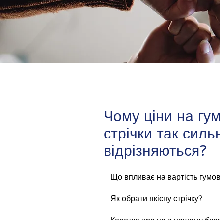
Чому ціни на гум
стрічки так силь
відрізняються?
Що впливає на вартість гумов
Як обрати якісну стрічку?
Коротко про це в нашому блоз