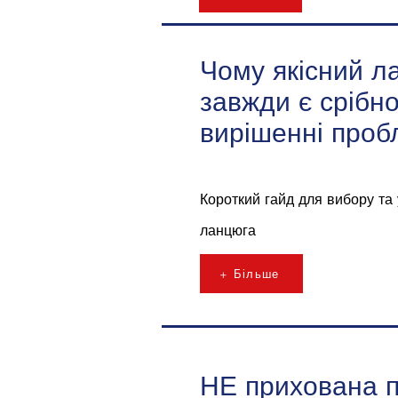
Чому якісний л
завжди є срібн
вирішенні проб
Короткий гайд для вибору та
ланцюга
+ Більше
НЕ прихована 