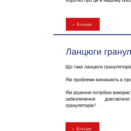
+ Більше
Ланцюги гранул
Що таке ланцюги грануляторі
Які проблеми виникають в проц
Які рішення потрібно викорис
забезпечення довговічн
грануляторів?
+ Більше