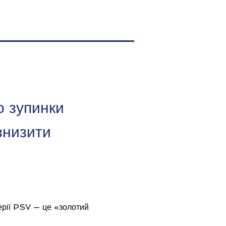
о зупинки
знизити
рії PSV — це «золотий