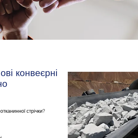
ові конвеєрні
но
отканинної стрічки?
і