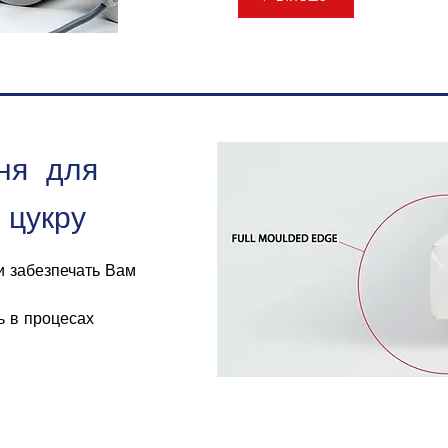
ня для
 цукру
ки забезпечать Вам
ть в процесах