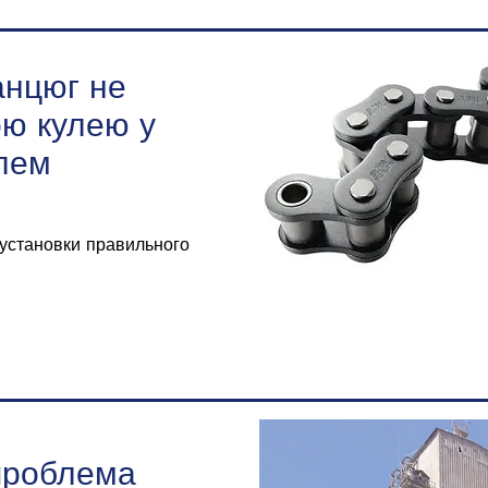
анцюг не
ою кулею у
лем
 установки правильного
проблема