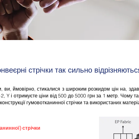
онвеєрні стрічки так сильно відрізняютьс
и, ви, ймовірно, стикалися з широким розкидом цін на, зда
2, Y і отримуєте ціни від 500 до 5000 грн за 1 метр. Чому т
 конструкції гумовотканинної стрічки та використаних матері
анинної) стрічки