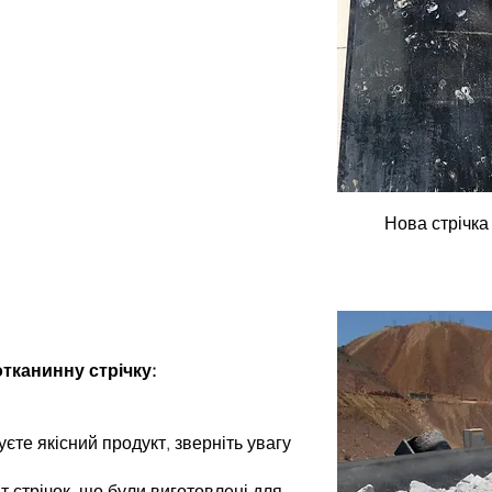
Нова стрічка 
тканинну стрічку:
те якісний продукт, зверніть увагу
т стрічок, що були виготовлені для