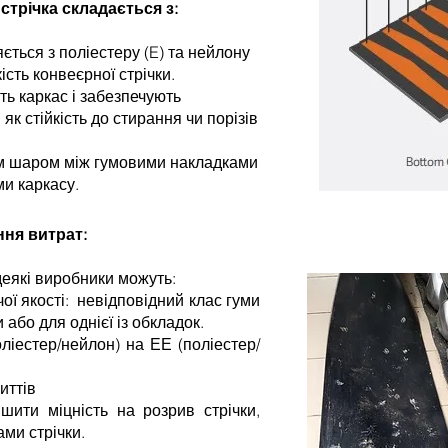
трічка складається з:
яється з поліестеру (E) та нейлону
кість конвеєрної стрічки.
ть каркас і забезпечують
 як стійкість до стирання чи порізів
им шаром між гумовими накладками
ми каркасу.
ня витрат:
деякі виробники можуть:
ї якості: невідповідний клас гуми
 або для однієї із обкладок.
оліестер/нейлон) на ЕЕ (поліестер/
иттів
шити міцність на розрив стрічки,
ами стрічки.