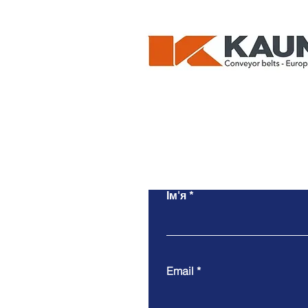
Ім'я
Email