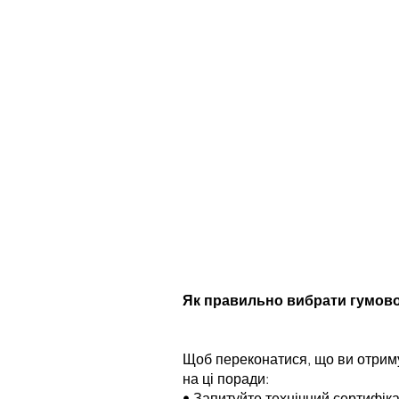
Як правильно вибрати гумово
Щоб переконатися, що ви отримує
на ці поради:
• Запитуйте технічний сертифіка