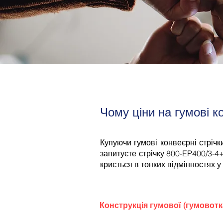
Чому ціни на гумові к
Купуючи гумові конвеєрні стрічк
запитуєте стрічку 800-EP400/3-4+
криється в тонких відмінностях у
Конструкція гумової (гумовотк