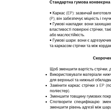
Стандартна гумова конвеєрна с
• Каркас (EP): зазвичай виготовл
(P), він забезпечує міцність і гнуч
• Гумові накладки: вони захищаю
властивості поверхні стрічки, такі
або маслостійкість.
• Гумові шари: вони є адгезуюч
та каркасом стрічки та між корда
Скорочен
Щоб зменшити вартість стрічки, 
Використовувати матеріали нижчо
для верхньої та нижньої обкладки
Замінити каркас стрічки з EP (п
поліестер).
Зменшити товщину гумових покр
Спотворити специфікацію: змен
зменшити рівень адгезії між шар