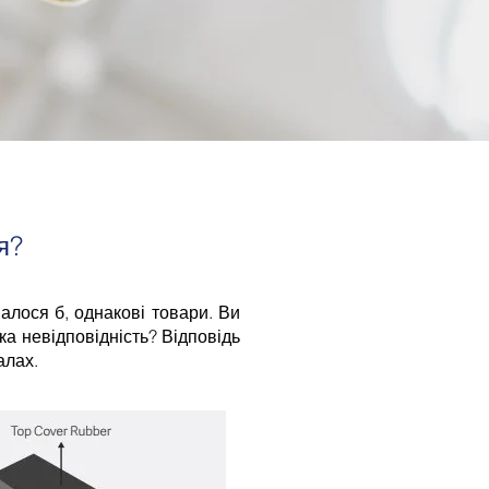
я?
валося б, однакові товари. Ви
ака невідповідність? Відповідь
алах.