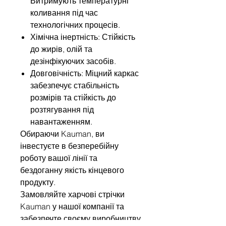
Витримують температурні
коливання під час
технологічних процесів.
Хімічна інертність: Стійкість
до жирів, олій та
дезінфікуючих засобів.
Довговічність: Міцний каркас
забезпечує стабільність
розмірів та стійкість до
розтягування під
навантаженням.
Обираючи Kauman, ви
інвестуєте в безперебійну
роботу вашої лінії та
бездоганну якість кінцевого
продукту.
Замовляйте харчові стрічки
Kauman у нашої компанії та
забезпечте своєму виробництву