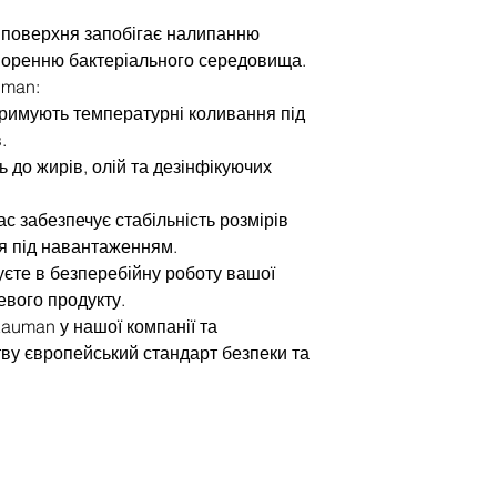
а поверхня запобігає налипанню
творенню бактеріального середовища.
uman:
тримують температурні коливання під
.
ть до жирів, олій та дезінфікуючих
ас забезпечує стабільність розмірів
ня під навантаженням.
єте в безперебійну роботу вашої
цевого продукту.
auman у нашої компанії та
ву європейський стандарт безпеки та