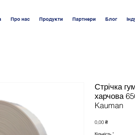
а
Про нас
Продукти
Партнери
Блог
Інд
Стрічка гу
харчова 65
Kauman
Ціна
0,00 ₴
Кількість
*