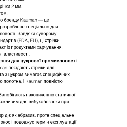
річки 2 мм.
том.
ого бренду Kauman — це
 розроблене спеціально для
ловості. Завдяки суворому
артів (FDA, EU), ці стрічки
кт із продуктами харчування,
і властивості.
шення для цукрової промисловості
man посідають стрічки для
та з цукром вимагає специфічних
о полотна, і Kauman повністю
 Запобігають накопиченню статичної
 важливим для вибухобезпеки при
ор діє як абразив, проте спеціальне
знос і подовжує термін експлуатації