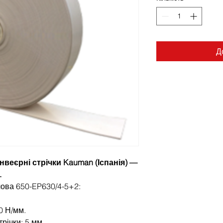
Д
веєрні стрічки Kauman (Іспанія) —
.
чова 650-EP630/4-5+2:
0 Н/мм.
річки: 5 мм.