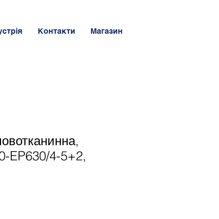
устрія
Контакти
Магазин
мовотканинна,
0-EP630/4-5+2,