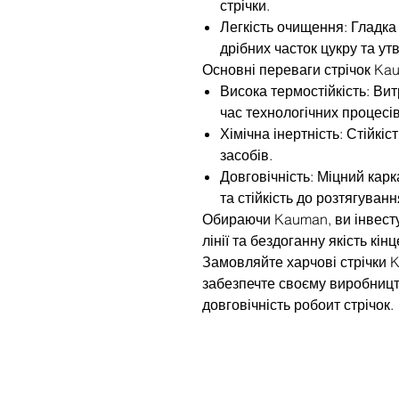
стрічки.
Легкість очищення: Гладк
дрібних часток цукру та у
Основні переваги стрічок Ka
Висока термостійкість: Ви
час технологічних процесів
Хімічна інертність: Стійкіс
засобів.
Довговічність: Міцний карк
та стійкість до розтягуван
Обираючи Kauman, ви інвесту
лінії та бездоганну якість кін
Замовляйте харчові стрічки K
забезпечте своєму виробницт
довговічність робоит стрічок.