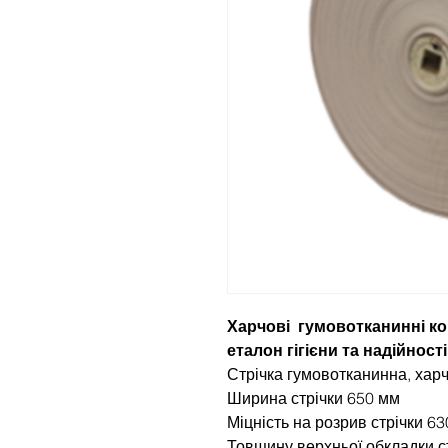
Харчові гумовотканинні кон
еталон гігієни та надійності
Стрічка гумовотканинна, хар
Ширина стрічки 650 мм
Міцність на розрив стрічки 63
Товщину верхньої обкладки ст