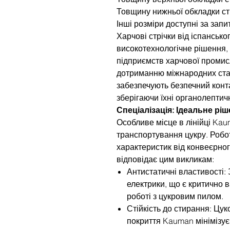
Товщину нижньої обкладки ст
Інші розміри доступні за запи
Харчові стрічки від іспанськ
високотехнологічне рішення,
підприємств харчової промис
дотриманню міжнародних станд
забезпечують безпечний конта
зберігаючи їхні органолептичн
Спеціалізація: Ідеальне рі
Особливе місце в лінійці Kau
транспортування цукру. Робо
характеристик від конвеєрног
відповідає цим викликам:
Антистатичні властивості:
електрики, що є критично
роботі з цукровим пилом.
Стійкість до стирання: Цук
покриття Kauman мінімізує 