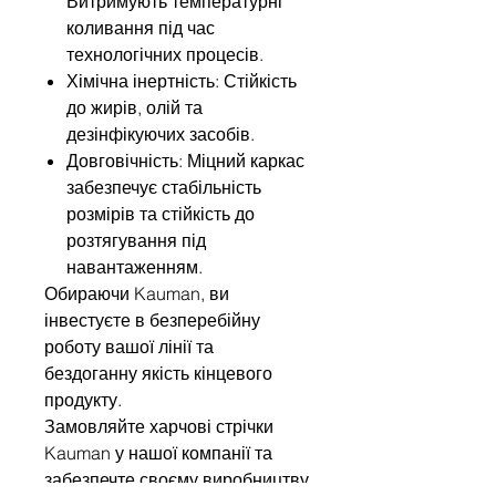
Витримують температурні
коливання під час
технологічних процесів.
Хімічна інертність: Стійкість
до жирів, олій та
дезінфікуючих засобів.
Довговічність: Міцний каркас
забезпечує стабільність
розмірів та стійкість до
розтягування під
навантаженням.
Обираючи Kauman, ви
інвестуєте в безперебійну
роботу вашої лінії та
бездоганну якість кінцевого
продукту.
Замовляйте харчові стрічки
Kauman у нашої компанії та
забезпечте своєму виробництву