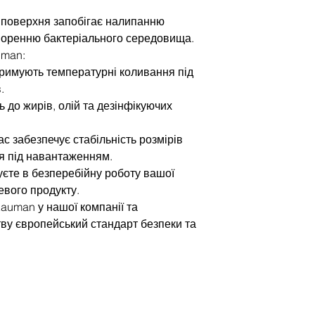
а поверхня запобігає налипанню
творенню бактеріального середовища.
uman:
тримують температурні коливання під
.
ть до жирів, олій та дезінфікуючих
ас забезпечує стабільність розмірів
ня під навантаженням.
єте в безперебійну роботу вашої
цевого продукту.
auman у нашої компанії та
ву європейський стандарт безпеки та