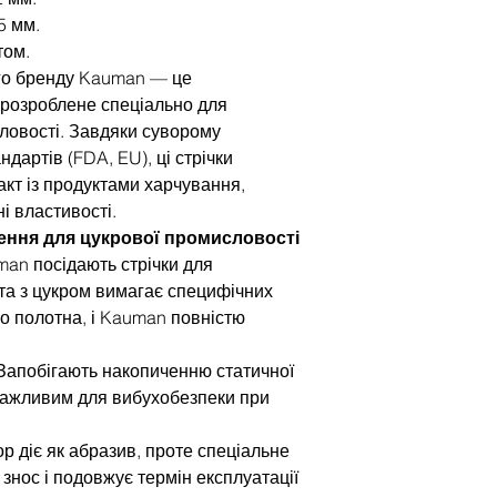
5 мм.
том.
ого бренду Kauman — це
 розроблене спеціально для
ловості. Завдяки суворому
артів (FDA, EU), ці стрічки
кт із продуктами харчування,
і властивості.
шення для цукрової промисловості
man посідають стрічки для
та з цукром вимагає специфічних
о полотна, і Kauman повністю
 Запобігають накопиченню статичної
 важливим для вибухобезпеки при
ор діє як абразив, проте спеціальне
знос і подовжує термін експлуатації