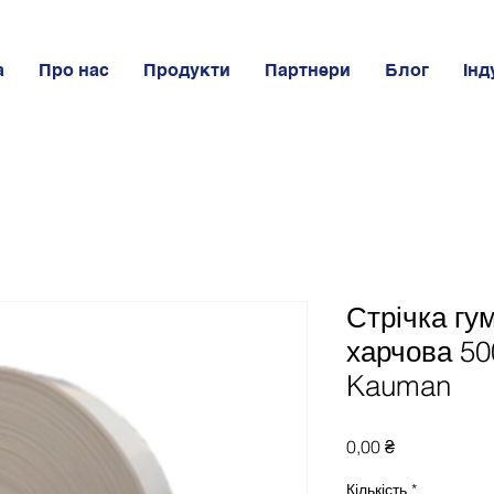
а
Про нас
Продукти
Партнери
Блог
Інд
Стрічка гу
харчова 50
Kauman
Ціна
0,00 ₴
Кількість
*