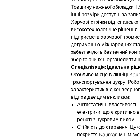
Товщину нижньої обкладки 1,
Інші розміри доступні за запи
Харчові стрічки від іспанськ
високотехнологічне рішення,
підприємств харчової промис
дотриманню міжнародних станд
забезпечують безпечний конта
зберігаючи їхні органолептичн
Спеціалізація: Ідеальне рі
Особливе місце в лінійці Kau
транспортування цукру. Робо
характеристик від конвеєрног
відповідає цим викликам:
Антистатичні властивості:
електрики, що є критично
роботі з цукровим пилом.
Стійкість до стирання: Цук
покриття Kauman мінімізує 