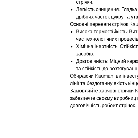
стрічки.
Легкість очищення: Гладк
дрібних часток цукру та у
Основні переваги стрічок Ka
Висока термостійкість: Ви
час технологічних процесів
Хімічна інертність: Стійкіс
засобів.
Довговічність: Міцний карк
та стійкість до розтягуван
Обираючи Kauman, ви інвесту
лінії та бездоганну якість кін
Замовляйте харчові стрічки K
забезпечте своєму виробницт
довговічність робоит стрічок.