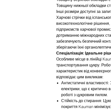
Товщину нижньої обкладки ст
Інші розміри доступні за запи
Харчові стрічки від іспанськ
високотехнологічне рішення,
підприємств харчової промис
дотриманню міжнародних станд
забезпечують безпечний конта
зберігаючи їхні органолептичн
Спеціалізація: Ідеальне рі
Особливе місце в лінійці Kau
транспортування цукру. Робо
характеристик від конвеєрног
відповідає цим викликам:
Антистатичні властивості:
електрики, що є критично
роботі з цукровим пилом.
Стійкість до стирання: Цук
покриття Kauman мінімізує 