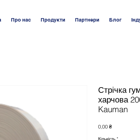
а
Про нас
Продукти
Партнери
Блог
Інд
Стрічка гу
харчова 20
Kauman
Ціна
0,00 ₴
Кількість
*