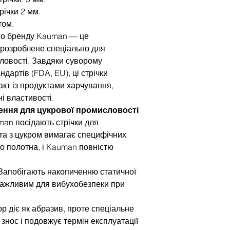
річки 2 мм.
том.
ого бренду Kauman — це
 розроблене спеціально для
ловості. Завдяки суворому
артів (FDA, EU), ці стрічки
кт із продуктами харчування,
і властивості.
шення для цукрової промисловості
man посідають стрічки для
та з цукром вимагає специфічних
о полотна, і Kauman повністю
 Запобігають накопиченню статичної
 важливим для вибухобезпеки при
ор діє як абразив, проте спеціальне
знос і подовжує термін експлуатації