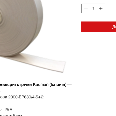
Д
веєрні стрічки Kauman (Іспанія) —
.
чова 2000-EP630/4-5+2:
0 Н/мм.
річки: 5 мм.