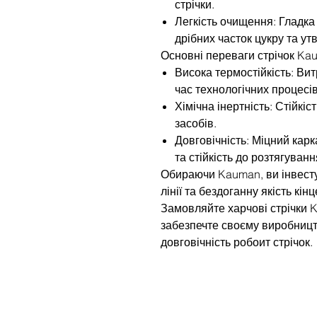
стрічки.
Легкість очищення: Гладк
дрібних часток цукру та у
Основні переваги стрічок Ka
Висока термостійкість: Ви
час технологічних процесів
Хімічна інертність: Стійкіс
засобів.
Довговічність: Міцний карк
та стійкість до розтягуван
Обираючи Kauman, ви інвесту
лінії та бездоганну якість кін
Замовляйте харчові стрічки K
забезпечте своєму виробницт
довговічність робоит стрічок.