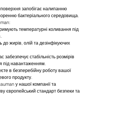
а поверхня запобігає налипанню
творенню бактеріального середовища.
uman:
тримують температурні коливання під
.
ть до жирів, олій та дезінфікуючих
ас забезпечує стабільність розмірів
ня під навантаженням.
єте в безперебійну роботу вашої
цевого продукту.
auman у нашої компанії та
ву європейський стандарт безпеки та