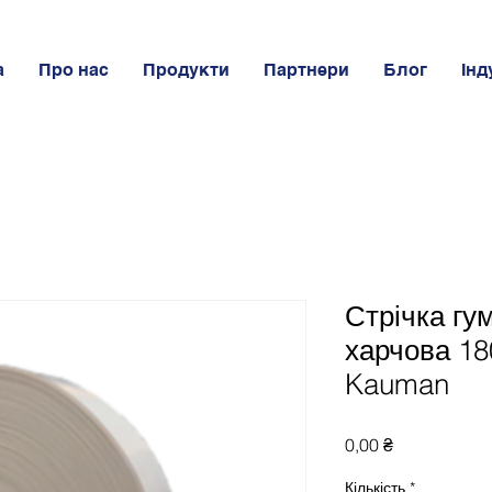
а
Про нас
Продукти
Партнери
Блог
Інд
Стрічка гу
харчова 18
Kauman
Ціна
0,00 ₴
Кількість
*