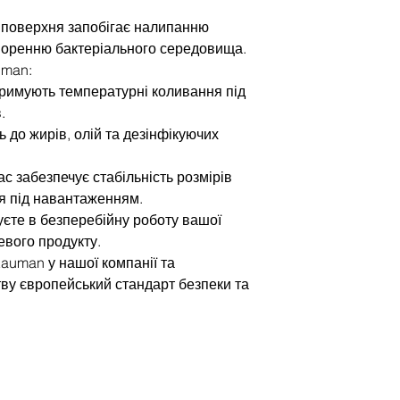
а поверхня запобігає налипанню
творенню бактеріального середовища.
uman:
тримують температурні коливання під
.
ть до жирів, олій та дезінфікуючих
ас забезпечує стабільність розмірів
ня під навантаженням.
єте в безперебійну роботу вашої
цевого продукту.
auman у нашої компанії та
ву європейський стандарт безпеки та