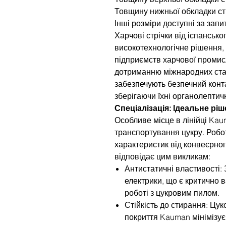
Товщину нижньої обкладки ст
Інші розміри доступні за запи
Харчові стрічки від іспанськ
високотехнологічне рішення,
підприємств харчової промис
дотриманню міжнародних станд
забезпечують безпечний конта
зберігаючи їхні органолептичн
Спеціалізація: Ідеальне рі
Особливе місце в лінійці Kau
транспортування цукру. Робо
характеристик від конвеєрног
відповідає цим викликам:
Антистатичні властивості:
електрики, що є критично
роботі з цукровим пилом.
Стійкість до стирання: Цук
покриття Kauman мінімізує 