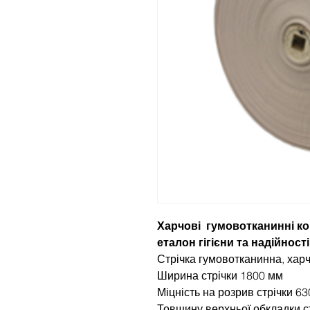
Харчові гумовотканинні кон
еталон гігієни та надійності
Стрічка гумовотканинна, хар
Ширина стрічки 1800 мм
Міцність на розрив стрічки 63
Товщину верхньої обкладки ст