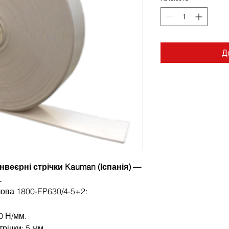
Д
веєрні стрічки Kauman (Іспанія) —
.
чова 1800-EP630/4-5+2:
0 Н/мм.
річки: 5 мм.