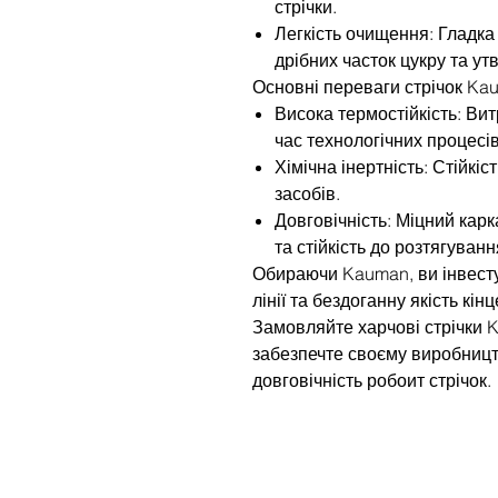
стрічки.
Легкість очищення: Гладк
дрібних часток цукру та у
Основні переваги стрічок Ka
Висока термостійкість: Ви
час технологічних процесів
Хімічна інертність: Стійкіс
засобів.
Довговічність: Міцний карк
та стійкість до розтягуван
Обираючи Kauman, ви інвесту
лінії та бездоганну якість кін
Замовляйте харчові стрічки K
забезпечте своєму виробницт
довговічність робоит стрічок.