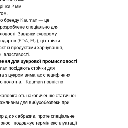
річки 2 мм.
том.
ого бренду Kauman — це
 розроблене спеціально для
ловості. Завдяки суворому
артів (FDA, EU), ці стрічки
кт із продуктами харчування,
і властивості.
шення для цукрової промисловості
man посідають стрічки для
та з цукром вимагає специфічних
о полотна, і Kauman повністю
 Запобігають накопиченню статичної
 важливим для вибухобезпеки при
ор діє як абразив, проте спеціальне
знос і подовжує термін експлуатації