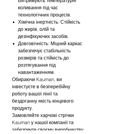
Витримують температурні
коливання під час
технологічних процесів.
Хімічна інертність: Стійкість
до жирів, олій та
дезінфікуючих засобів.
Довговічність: Міцний каркас
забезпечує стабільність
розмірів та стійкість до
розтягування під
навантаженням.
Обираючи Kauman, ви
інвестуєте в безперебійну
роботу вашої лінії та
бездоганну якість кінцевого
продукту.
Замовляйте харчові стрічки
Kauman у нашої компанії та
забезпечте своєму виробництву