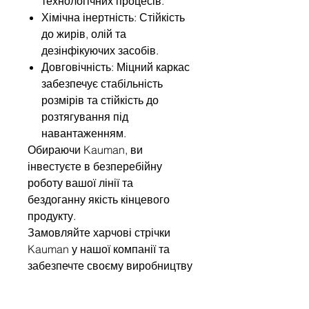
технологічних процесів.
Хімічна інертність: Стійкість
до жирів, олій та
дезінфікуючих засобів.
Довговічність: Міцний каркас
забезпечує стабільність
розмірів та стійкість до
розтягування під
навантаженням.
Обираючи Kauman, ви
інвестуєте в безперебійну
роботу вашої лінії та
бездоганну якість кінцевого
продукту.
Замовляйте харчові стрічки
Kauman у нашої компанії та
забезпечте своєму виробництву
європейський стандарт безпеки
та довговічність робоит стрічок.