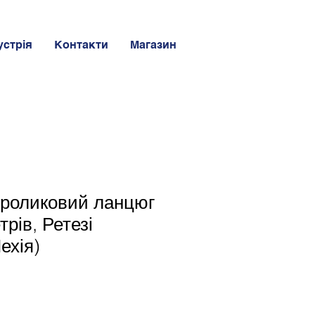
устрія
Контакти
Магазин
 роликовий ланцюг
трів, Ретезі
ехія)