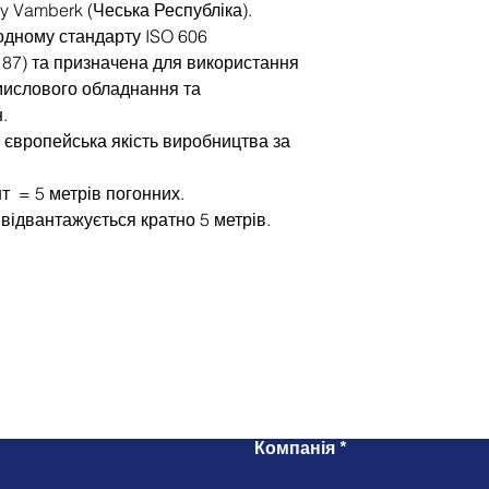
y Vamberk (Чеська Республіка).
одному стандарту ISO 606
187) та призначена для використання
мислового обладнання та
н.
 європейська якість виробництва за
т = 5 метрів погонних.
відвантажується кратно 5 метрів.
Напишіть нам
Компанія