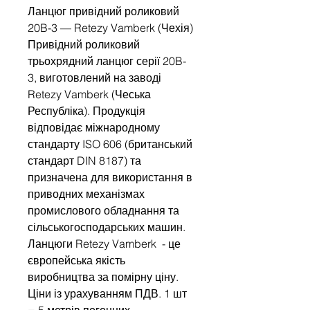
Ланцюг привідний роликовий
20B-3 — Retezy Vamberk (Чехія)
Привідний роликовий
трьохрядний ланцюг серії 20B-
3, виготовлений на заводі
Retezy Vamberk (Чеська
Республіка). Продукція
відповідає міжнародному
стандарту ISO 606 (британський
стандарт DIN 8187) та
призначена для використання в
приводних механізмах
промислового обладнання та
сільськогосподарських машин.
Ланцюги Retezy Vamberk - це
європейська якість
виробництва за помірну ціну.
Ціни із урахуванням ПДВ. 1 шт
= 5 метрів погонних.