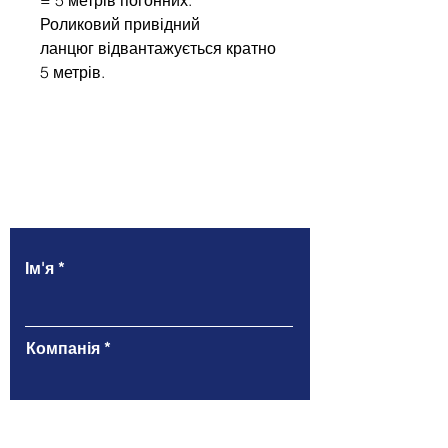
Роликовий привідний
ланцюг відвантажується кратно
5 метрів.
Напишіть нам
Ім'я
Компанія
Email