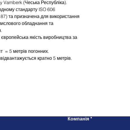
y Vamberk (Чеська Республіка).
одному стандарту ISO 606
187) та призначена для використання
мислового обладнання та
н.
 європейська якість виробництва за
т = 5 метрів погонних.
відвантажується кратно 5 метрів.
Напишіть нам
Компанія