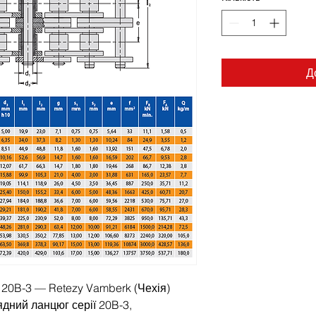
Д
20B-3 — Retezy Vamberk (Чехія)
дний ланцюг серії 20B-3,