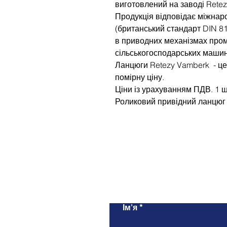
виготовлений на заводі Retez
Продукція відповідає міжнар
(британський стандарт DIN 8
в приводних механізмах про
сільськогосподарських маши
Ланцюги Retezy Vamberk - це
помірну ціну.
Ціни із урахуванням ПДВ. 1 ш
Роликовий привідний ланцюг 
Ім'я