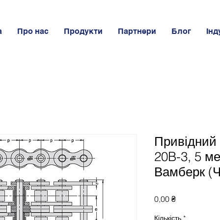
а
Про нас
Продукти
Партнери
Блог
Інд
Привідний
20B-3, 5 ме
Вамберк (Ч
Ціна
0,00 ₴
Кількість
*