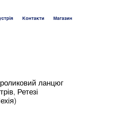
устрія
Контакти
Магазин
 роликовий ланцюг
трів, Ретезі
ехія)