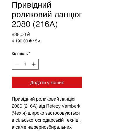
Привідний
роликовий ланцюг
2080 (216А)
Ціна
838,00 ₴
4 190,00 ₴
/
5м
4 190,00 ₴
за
Кількість
*
5
Метри
Додати у кошик
Привідний роликовий ланцюг
2080 (216А) від Retezy Vamberk
(Чехія) широко застосовуються
в сільськогосподарській техніці,
а саме на зернозбиральних