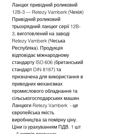
Ланцюг привідний роликовий
12B-3 — Retezy Vamberk (Чехія)
Привідний роликовий
трьохрядний ланцюг серії 12B-
3, виготовлений на заводі
Retezy Vamberk (Чеська
Республіка). Продукція
відповідає міжнародному
стандарту ISO 606 (британський
стандарт DIN 8187) та
призначена для використання в
приводних механізмах
промислового обладнання та
сільськогосподарських машин.
Ланцюги Retezy Vamberk - це
європейська якість
виробництва за помірну ціну.
Ціни із урахуванням ПДВ. 1 шт
= 5 метрів погонних.