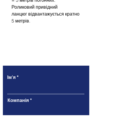
Роликовий привідний
ланцюг відвантажується кратно
5 метрів.
Напишіть нам
Ім'я
Компанія
Email