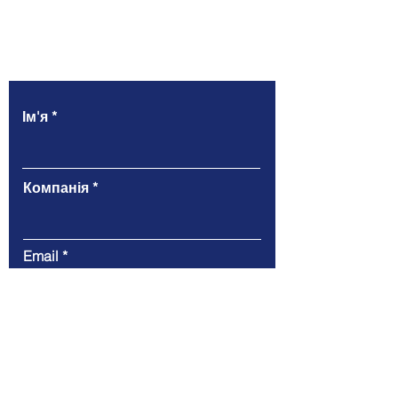
Напишіть нам
Ім'я
Компанія
Email
Телефон
Повідомлення