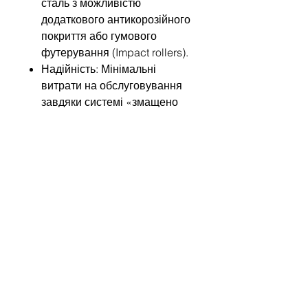
сталь з можливістю
додаткового антикорозійного
покриття або гумового
футерування (Impact rollers).
Надійність: Мінімальні
витрати на обслуговування
завдяки системі «змащено
на весь термін експлуатації».
Обирайте Rulmeca HDR, якщо
ваша мета — нуль простоїв у
найважчих умовах роботи!
Напишіть нам