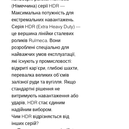
(Німеччина) серії HDR —
Максимальна потужність для
екстремальних навантажень.
Серія HDR (Extra Heavy Duty) —
це вершина лінійки сталевих
роликів Rulmeca. Вони
розроблені спеціально для
найважчих умов експлуатації,
які існують у промисловості:
відкриті кар'єри, глибокі шахти,
перевалка великих об'ємів
залізної руди та вугілля. Якщо
стандартні рішення не
витримують навантаження або
ударів, HDR стає єдиним
надійним вибором.
Чим HDR відрізняється від
інших серій?