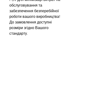
обслуговування та
забезпечення безперебійної
роботи вашого виробництва!
До замовлення доступні
розміри згідно Вашого
стандарту.
Напишіть нам
Ім'я
Компанія