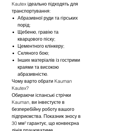
Kautex ідеально підходять для
транспортування:
Абразивної руди та гірських
порід;
Щебеню, гравію та
кварцового піску;
Цементного клінкеру;
Скляного бою;
Інших матеріалів із гострими
краями та високою
абразивністю.
Чому варто обрати Kauman
Kautex?
Обираючи іспанські стрічки
Kauman, ви інвестуєте в
безперебійну роботу вашого
підприємства. Показник зносу в
30 мм³ гарантує, що конвеєрна
лінія працюватиме