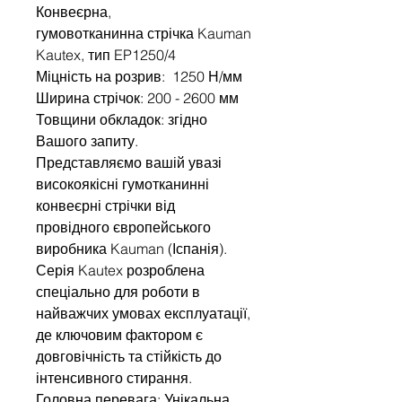
Конвеєрна,
гумовотканинна стрічка Kauman
Kautex, тип EP1250/4
Міцність на розрив: 1250 Н/мм
Ширина стрічок: 200 - 2600 мм
Товщини обкладок: згідно
Вашого запиту.
Представляємо вашій увазі
високоякісні гумотканинні
конвеєрні стрічки від
провідного європейського
виробника Kauman (Іспанія).
Серія Kautex розроблена
спеціально для роботи в
найважчих умовах експлуатації,
де ключовим фактором є
довговічність та стійкість до
інтенсивного стирання.
Головна перевага: Унікальна