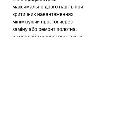
максимально довго навіть при
критичних навантаженнях,
мінімізуючи простої через
заміну або ремонт полотна.
Замовляйте конвеєрні стрічки
Kauman у нас і отримуйте
європейську якість,
підтверджену міжнародними
сертифікатами!
Напишіть нам
Ім'я