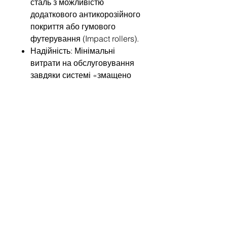
сталь з можливістю
додаткового антикорозійного
покриття або гумового
футерування (Impact rollers).
Надійність: Мінімальні
витрати на обслуговування
завдяки системі «змащено
на весь термін експлуатації».
Обирайте Rulmeca HDR, якщо
ваша мета — нуль простоїв у
найважчих умовах роботи!
Напишіть нам