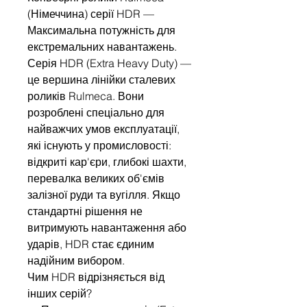
(Німеччина) серії HDR —
Максимальна потужність для
екстремальних навантажень.
Серія HDR (Extra Heavy Duty) —
це вершина лінійки сталевих
роликів Rulmeca. Вони
розроблені спеціально для
найважчих умов експлуатації,
які існують у промисловості:
відкриті кар'єри, глибокі шахти,
перевалка великих об'ємів
залізної руди та вугілля. Якщо
стандартні рішення не
витримують навантаження або
ударів, HDR стає єдиним
надійним вибором.
Чим HDR відрізняється від
інших серій?