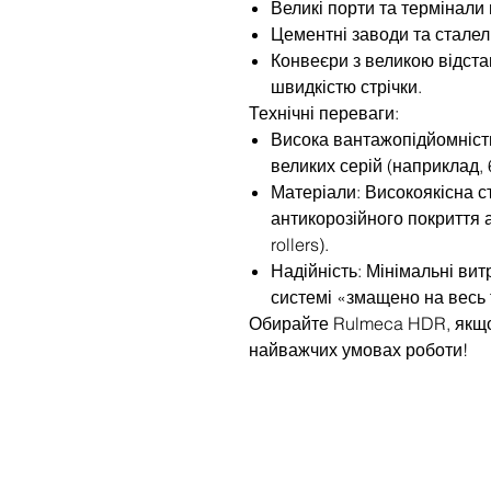
Великі порти та термінали
Цементні заводи та сталел
Конвеєри з великою відст
швидкістю стрічки.
Технічні переваги:
Висока вантажопідйомніст
великих серій (наприклад, 
Матеріали: Високоякісна с
антикорозійного покриття 
rollers).
Надійність: Мінімальні ви
системі «змащено на весь 
Обирайте Rulmeca HDR, якщо
найважчих умовах роботи!