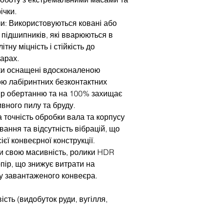
ічки.
и: Використовуються ковані або
 підшипників, які вварюються в
тну міцність і стійкість до
арах.
ки оснащені вдосконаленою
ю лабіринтних безконтактних
пір обертанню та на 100% захищає
вного пилу та бруду.
ка точність обробки вала та корпусу
ання та відсутність вібрацій, що
єї конвеєрної конструкції.
и свою масивність, ролики HDR
пір, що знижує витрати на
у завантаженого конвеєра.
сть (видобуток руди, вугілля,