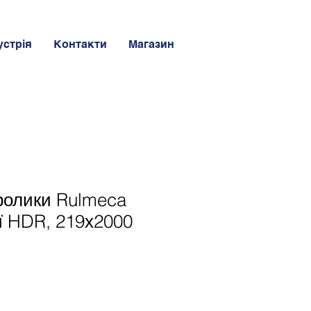
устрія
Контакти
Магазин
ролики Rulmeca
ії HDR, 219х2000