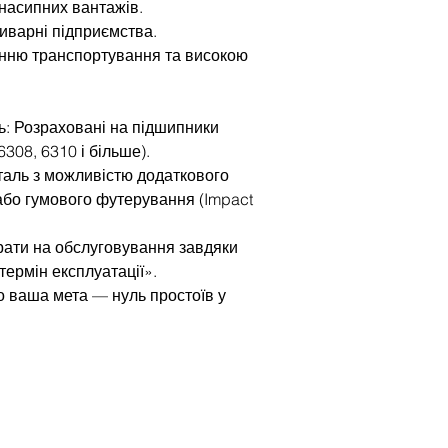
 насипних вантажів.
иварні підприємства.
анню транспортування та високою
ь: Розраховані на підшипники
6308, 6310 і більше).
таль з можливістю додаткового
або гумового футерування (Impact
трати на обслуговування завдяки
термін експлуатації».
 ваша мета — нуль простоїв у