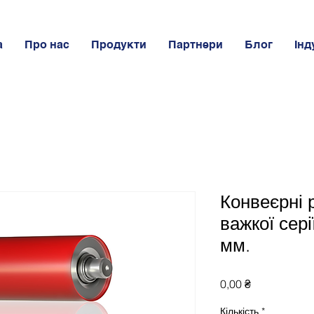
а
Про нас
Продукти
Партнери
Блог
Інд
Конвеєрні 
важкої сер
мм.
Ціна
0,00 ₴
Кількість
*