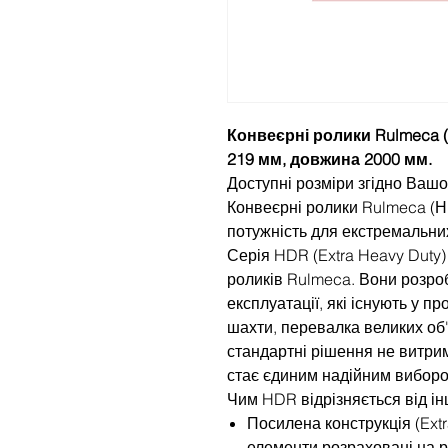
Конвеєрні ролики Rulmeca (
219 мм, довжина 2000 мм.
Доступні розміри згідно Вашо
Конвеєрні ролики Rulmeca (
потужність для екстремальни
Серія HDR (Extra Heavy Duty
роликів Rulmeca. Вони розро
експлуатації, які існують у пр
шахти, перевалка великих об'
стандартні рішення не витри
стає єдиним надійним виборо
Чим HDR відрізняється від ін
Посилена конструкція (Extr
елементи розраховані на 