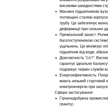
високими швидкостями стр
Масивні підшипникові вузл
потовщені сталеві корпуси
трубу. Це забезпечує монолі
деформації при сильних уд
Преміальний захист: Роли
багатоступеневою системо
ущільнень. Це мінімізує о
підшипник від води, абрази
Довговічність "24/7": Висо
гарантує ідеальне балансув
подовжує термін служби всі
Енергоефективність: Попр
мають низький стартовий о
електроенергію при запуск
Сфери застосування:
Гірничодобувна промислові
граніту).