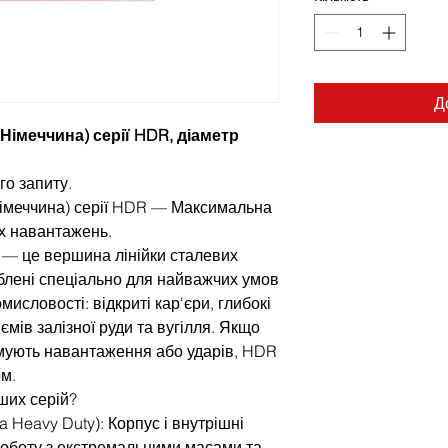
Д
Німеччина) серії HDR, діаметр
го запиту.
Німеччина) серії HDR — Максимальна
х навантажень.
) — це вершина лінійки сталевих
блені спеціально для найважчих умов
омисловості: відкриті кар'єри, глибокі
ємів залізної руди та вугілля. Якщо
мують навантаження або ударів, HDR
м.
ших серій?
a Heavy Duty): Корпус і внутрішні
роботу з екстремальними масами та