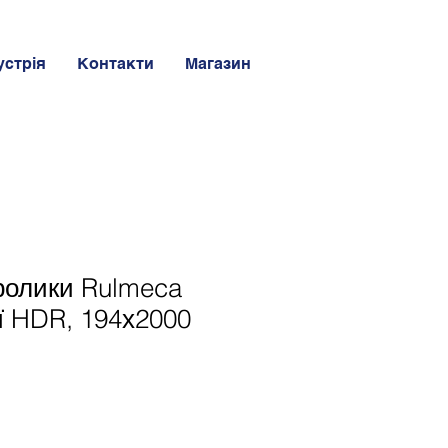
устрія
Контакти
Магазин
ролики Rulmeca
ії HDR, 194х2000