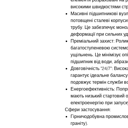
високими швидкостями стр
Масивні підшипникові вузл
потовщені сталеві корпуси
трубу. Це забезпечує монолі
деформації при сильних уд
Преміальний захист: Роли
багатоступеневою системо
ущільнень. Це мінімізує о
підшипник від води, абрази
Довговічність "24/7": Висо
гарантує ідеальне балансув
подовжує термін служби всі
Енергоефективність: Попр
мають низький стартовий о
електроенергію при запуск
Сфери застосування:
Гірничодобувна промислові
граніту).