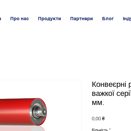
а
Про нас
Продукти
Партнери
Блог
Інд
Конвеєрні 
важкої сер
мм.
Ціна
0,00 ₴
Кількість
*