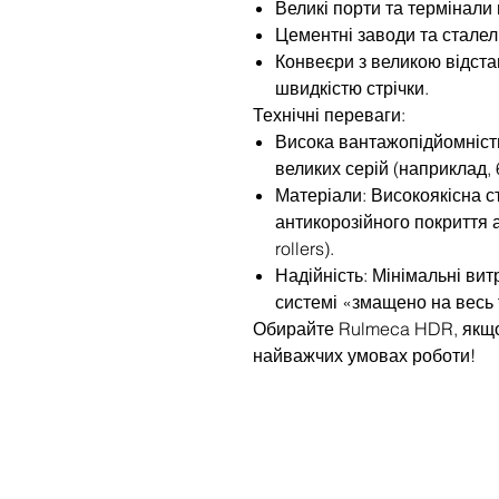
Великі порти та термінали
Цементні заводи та сталел
Конвеєри з великою відст
швидкістю стрічки.
Технічні переваги:
Висока вантажопідйомніст
великих серій (наприклад, 
Матеріали: Високоякісна с
антикорозійного покриття 
rollers).
Надійність: Мінімальні ви
системі «змащено на весь 
Обирайте Rulmeca HDR, якщо
найважчих умовах роботи!