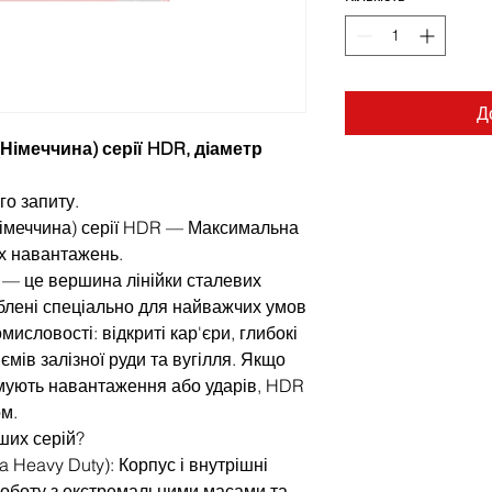
Д
Німеччина) серії HDR, діаметр
го запиту.
Німеччина) серії HDR — Максимальна
х навантажень.
) — це вершина лінійки сталевих
блені спеціально для найважчих умов
омисловості: відкриті кар'єри, глибокі
ємів залізної руди та вугілля. Якщо
мують навантаження або ударів, HDR
м.
ших серій?
a Heavy Duty): Корпус і внутрішні
роботу з екстремальними масами та