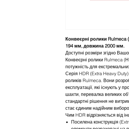
Конвеєрні ролики Rulmeca (
194 мм, довжина 2000 мм.
Доступні розміри згідно Вашо
Конвеєрні ролики Rulmeca (
потужність для екстремальни
Серія HDR (Extra Heavy Duty
роликів Rulmeca. Вони розро
експлуатації, які існують у пр
шахти, перевалка великих об'
стандартні рішення не витри
стає єдиним надійним виборо
Чим HDR відрізняється від ін
Посилена конструкція (Extr
елементи розраховані на 