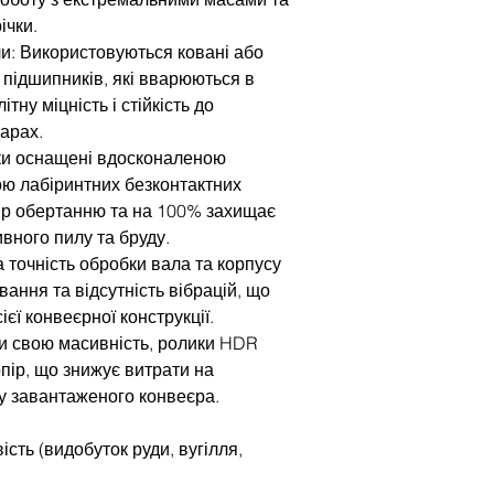
ічки.
и: Використовуються ковані або
 підшипників, які вварюються в
тну міцність і стійкість до
арах.
ки оснащені вдосконаленою
ю лабіринтних безконтактних
пір обертанню та на 100% захищає
вного пилу та бруду.
ка точність обробки вала та корпусу
ання та відсутність вібрацій, що
єї конвеєрної конструкції.
и свою масивність, ролики HDR
пір, що знижує витрати на
у завантаженого конвеєра.
сть (видобуток руди, вугілля,