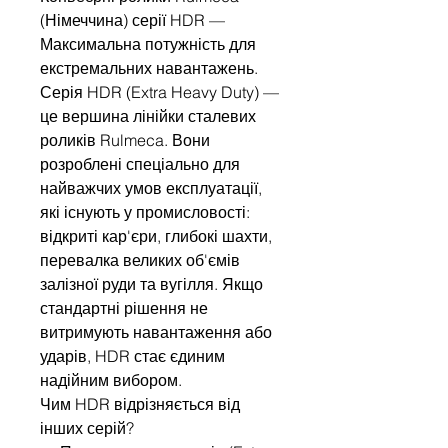
(Німеччина) серії HDR —
Максимальна потужність для
екстремальних навантажень.
Серія HDR (Extra Heavy Duty) —
це вершина лінійки сталевих
роликів Rulmeca. Вони
розроблені спеціально для
найважчих умов експлуатації,
які існують у промисловості:
відкриті кар'єри, глибокі шахти,
перевалка великих об'ємів
залізної руди та вугілля. Якщо
стандартні рішення не
витримують навантаження або
ударів, HDR стає єдиним
надійним вибором.
Чим HDR відрізняється від
інших серій?