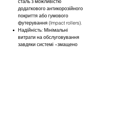
сталь з можливістю
додаткового антикорозійного
покриття або гумового
футерування (Impact rollers).
Надійність: Мінімальні
витрати на обслуговування
завдяки системі «змащено
на весь термін експлуатації».
Обирайте Rulmeca HDR, якщо
ваша мета — нуль простоїв у
найважчих умовах роботи!
Напишіть нам