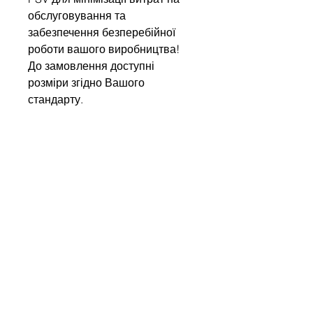
обслуговування та
забезпечення безперебійної
роботи вашого виробництва!
До замовлення доступні
розміри згідно Вашого
стандарту.
Напишіть нам
Ім'я
Компанія