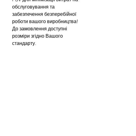
обслуговування та
забезпечення безперебійної
роботи вашого виробництва!
До замовлення доступні
розміри згідно Вашого
стандарту.
Напишіть нам
Ім'я
Компанія