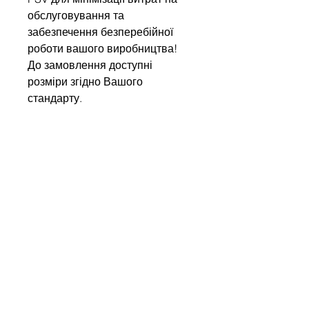
обслуговування та
забезпечення безперебійної
роботи вашого виробництва!
До замовлення доступні
розміри згідно Вашого
стандарту.
Напишіть нам
Ім'я
Компанія