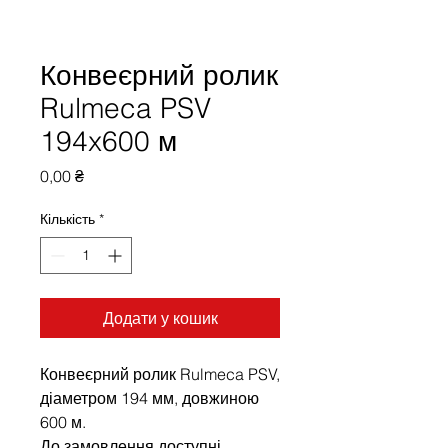
Конвеєрний ролик
Rulmeca PSV
194x600 м
Ціна
0,00 ₴
Кількість
*
Додати у кошик
Конвеєрний ролик Rulmeca PSV,
діаметром 194 мм, довжиною
600 м.
До замовлення доступні