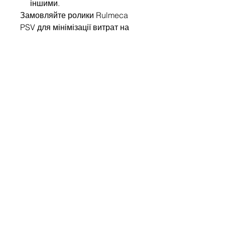
іншими.
Замовляйте ролики Rulmeca
PSV для мінімізації витрат на
обслуговування та
забезпечення безперебійної
роботи вашого виробництва!
Напишіть нам
Ім'я
Компанія