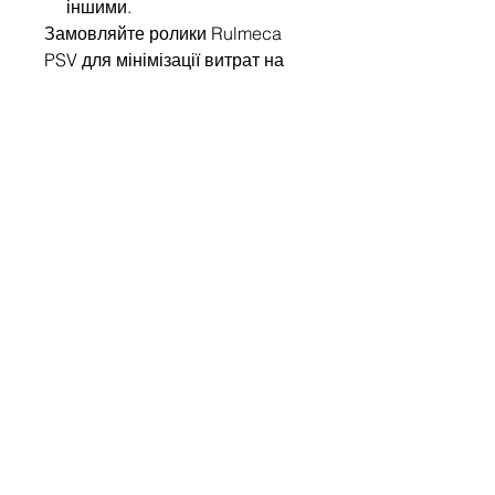
іншими.
Замовляйте ролики Rulmeca
PSV для мінімізації витрат на
обслуговування та
забезпечення безперебійної
роботи вашого виробництва!
Напишіть нам
Ім'я
Компанія