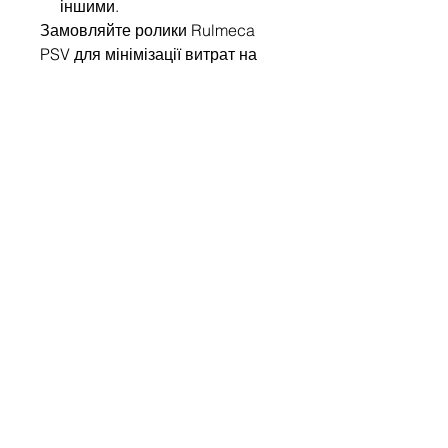
іншими.
Замовляйте ролики Rulmeca
PSV для мінімізації витрат на
обслуговування та
забезпечення безперебійної
роботи вашого виробництва!
Напишіть нам
Ім'я
Компанія