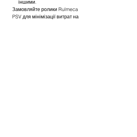
іншими.
Замовляйте ролики Rulmeca
PSV для мінімізації витрат на
обслуговування та
забезпечення безперебійної
роботи вашого виробництва!
Напишіть нам
Ім'я
Компанія