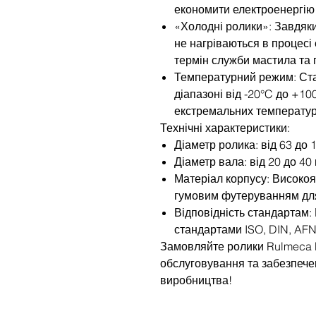
економити електроенергію 
«Холодні ролики»: Завдяк
не нагріваються в процесі
термін служби мастила та 
Температурний режим: Ст
діапазоні від -20°C до +10
екстремальних температур
Технічні характеристики:
Діаметр ролика: від 63 до 
Діаметр вала: від 20 до 40
Матеріал корпусу: Високояк
гумовим футеруванням для
Відповідність стандартам:
стандартами ISO, DIN, AF
Замовляйте ролики Rulmeca P
обслуговування та забезпече
виробництва!