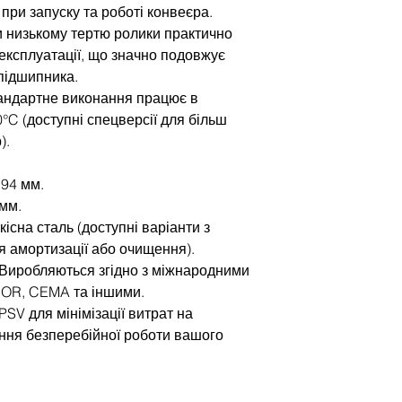
при запуску та роботі конвеєра.
и низькому тертю ролики практично
 експлуатації, що значно подовжує
підшипника.
андартне виконання працює в
0°C (доступні спецверсії для більш
).
194 мм.
 мм.
існа сталь (доступні варіанти з
 амортизації або очищення).
 Виробляються згідно з міжнародними
NOR, CEMA та іншими.
SV для мінімізації витрат на
ння безперебійної роботи вашого