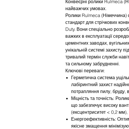
Конвеєрні ролики Rulmeca (Ні
найважчих умовах.
Ролики Rulmeca (Німеччина) 
стандарт для стрічкових кон
Duty. Вони спеціально розроб
важких в експлуатації середо
цементних заводах, вугільних
унікальній системі захисту пі
тривалий термін служби наві
та сильному забрудненні.
Ключові переваги:
Герметична система ущіль
лабіринтний захист надійн
потрапляння пилу, бруду, 
Міцність та точність: Роли
що забезпечує високу вант
(ексцентриситет < 0,2 мм),
Енергоефективність: Опти
якісне змащення мінімізую