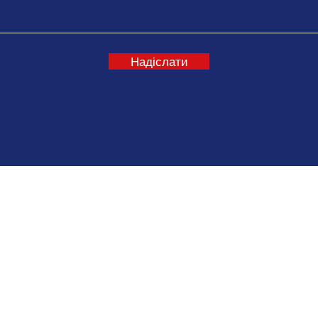
Надіслати
івських Родини,
+38 044 538 03 43
E