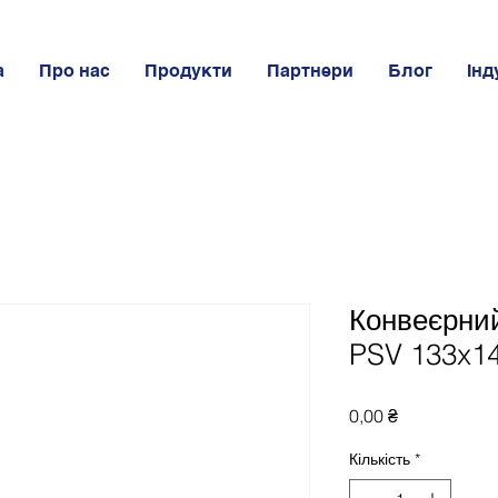
а
Про нас
Продукти
Партнери
Блог
Інд
Конвеєрни
PSV 133x1
Ціна
0,00 ₴
Кількість
*