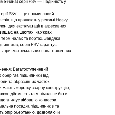
меччина) серії PSV — Надійність у
серії PSV — це промисловий
веєрів, що працюють у режимі Heavy
лені для експлуатації в агресивних
вищах: на шахтах, кар'єрах,
 терміналах та портах. Завдяки
дшипників, серія PSV гарантує
ть при екстремальних навантаженнях
нення: Багатоступеневий
о оберігає підшипники від
води та абразивних часток.
ки мають жорстку зварну конструкцію,
ажопідйомність та мінімальне биття
 що знижує вібрацію конвеєра.
мальна посадка підшипників та
ть опір обертанню, дозволяючи