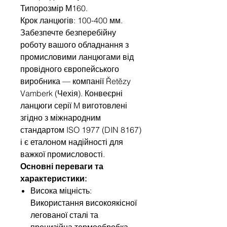
Типорозмір М160.
Крок ланцюгів: 100-400 мм.
Забезпечте безперебійну
роботу вашого обладнання з
промисловими ланцюгами від
провідного європейського
виробника — компанії Řetězy
Vamberk (Чехія). Конвеєрні
ланцюги серії M виготовлені
згідно з міжнародним
стандартом ISO 1977 (DIN 8167)
і є еталоном надійності для
важкої промисловості.
Основні переваги та
характеристики:
Висока міцність:
Використання високоякісної
легованої сталі та
прецизійна термообробка