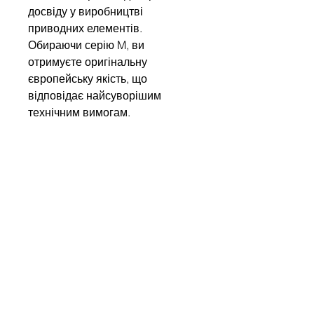
досвіду у виробництві
приводних елементів.
Обираючи серію M, ви
отримуєте оригінальну
європейську якість, що
відповідає найсуворішим
технічним вимогам.
Напишіть нам
Ім'я
Компанія