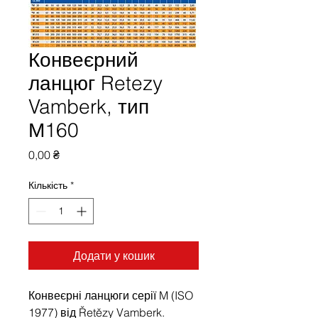
Конвеєрний
ланцюг Retezy
Vamberk, тип
М160
Ціна
0,00 ₴
Кількість
*
Додати у кошик
Конвеєрні ланцюги серії M (ISO
1977) від Řetězy Vamberk.