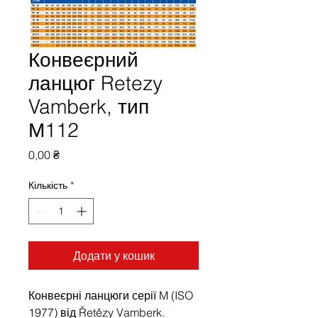
Конвеєрний
ланцюг Retezy
Vamberk, тип
М112
Ціна
0,00 ₴
Кількість
*
Додати у кошик
Конвеєрні ланцюги серії M (ISO
1977) від Řetězy Vamberk.