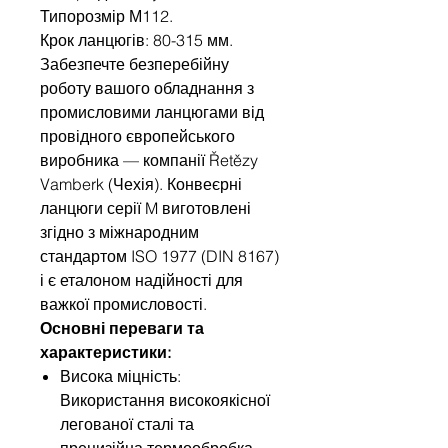
Типорозмір М112.
Крок ланцюгів: 80-315 мм.
Забезпечте безперебійну
роботу вашого обладнання з
промисловими ланцюгами від
провідного європейського
виробника — компанії Řetězy
Vamberk (Чехія). Конвеєрні
ланцюги серії M виготовлені
згідно з міжнародним
стандартом ISO 1977 (DIN 8167)
і є еталоном надійності для
важкої промисловості.
Основні переваги та
характеристики:
Висока міцність:
Використання високоякісної
легованої сталі та
прецизійна термообробка