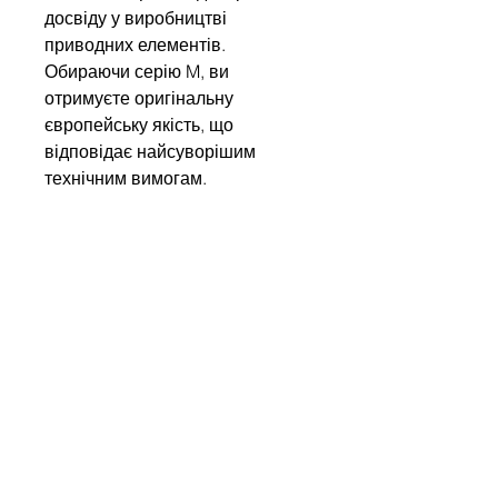
досвіду у виробництві
приводних елементів.
Обираючи серію M, ви
отримуєте оригінальну
європейську якість, що
відповідає найсуворішим
технічним вимогам.
Напишіть нам
Ім'я
Компанія