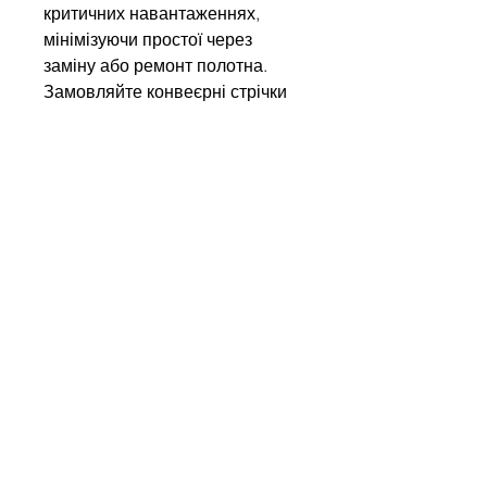
критичних навантаженнях,
мінімізуючи простої через
заміну або ремонт полотна.
Замовляйте конвеєрні стрічки
Kauman у нас і отримуйте
європейську якість,
підтверджену міжнародними
сертифікатами!
Напишіть нам
Ім'я