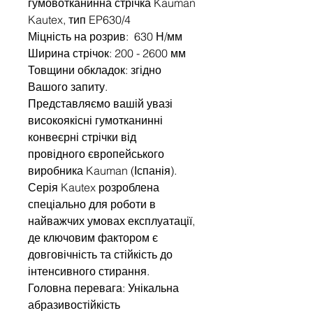
гумовотканинна стрічка Kauman
Kautex, тип EP630/4
Міцність на розрив: 630 Н/мм
Ширина стрічок: 200 - 2600 мм
Товщини обкладок: згідно
Вашого запиту.
Представляємо вашій увазі
високоякісні гумотканинні
конвеєрні стрічки від
провідного європейського
виробника Kauman (Іспанія).
Серія Kautex розроблена
спеціально для роботи в
найважчих умовах експлуатації,
де ключовим фактором є
довговічність та стійкість до
інтенсивного стирання.
Головна перевага: Унікальна
абразивостійкість