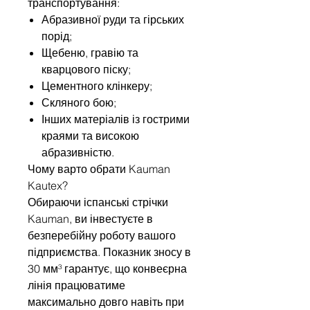
транспортування:
Абразивної руди та гірських
порід;
Щебеню, гравію та
кварцового піску;
Цементного клінкеру;
Скляного бою;
Інших матеріалів із гострими
краями та високою
абразивністю.
Чому варто обрати Kauman
Kautex?
Обираючи іспанські стрічки
Kauman, ви інвестуєте в
безперебійну роботу вашого
підприємства. Показник зносу в
30 мм³ гарантує, що конвеєрна
лінія працюватиме
максимально довго навіть при