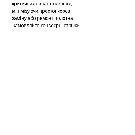
критичних навантаженнях,
мінімізуючи простої через
заміну або ремонт полотна.
Замовляйте конвеєрні стрічки
Kauman у нас і отримуйте
європейську якість,
підтверджену міжнародними
сертифікатами!
Напишіть нам
Ім'я