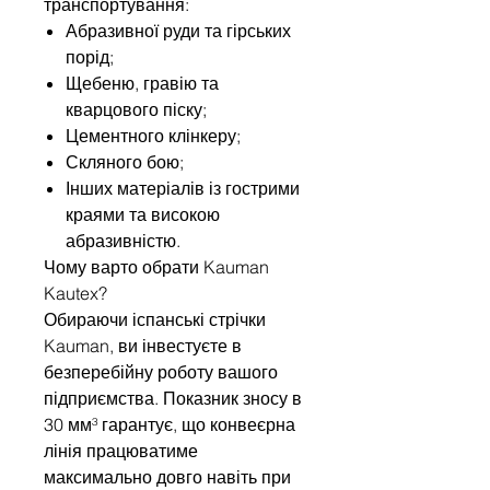
транспортування:
Абразивної руди та гірських
порід;
Щебеню, гравію та
кварцового піску;
Цементного клінкеру;
Скляного бою;
Інших матеріалів із гострими
краями та високою
абразивністю.
Чому варто обрати Kauman
Kautex?
Обираючи іспанські стрічки
Kauman, ви інвестуєте в
безперебійну роботу вашого
підприємства. Показник зносу в
30 мм³ гарантує, що конвеєрна
лінія працюватиме
максимально довго навіть при