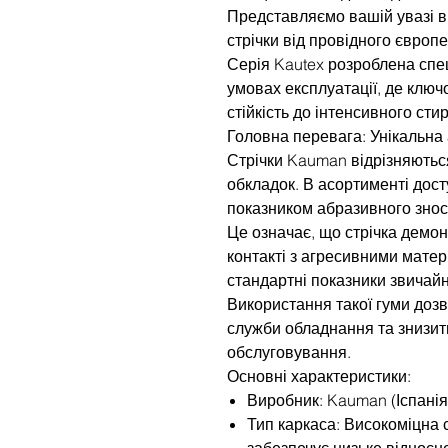
Представляємо вашій увазі ви
стрічки від провідного європ
Серія Kautex розроблена спе
умовах експлуатації, де ключ
стійкість до інтенсивного сти
Головна перевага: Унікальна 
Стрічки Kauman відрізняютьс
обкладок. В асортименті дост
показником абразивного знос
Це означає, що стрічка демон
контакті з агресивними мате
стандартні показники звичайн
Використання такої гуми доз
служби обладнання та знизит
обслуговування.
Основні характеристики:
Виробник: Kauman (Іспанія
Тип каркаса: Високоміцна 
забезпечує низьке відносн