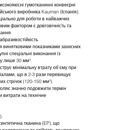
сокоякісні гумотканинні конвеєрні
ейського виробника Kauman (Іспанія).
ціально для роботи в найважчих
овим фактором є довговічність та
рання.
абразивостійкість
я винятковими показниками захисних
упні спеціальні виконання із
у лише 30 мм³.
струє мінімальну втрату об'єму при
ріалами, що в 2-3 рази перевищує
их стрічок (120-150 мм³).
воляє значно подовжити термін
и витрати на технічне
).
синтетична тканина (EP), що
е видовження та стійкість до ударних