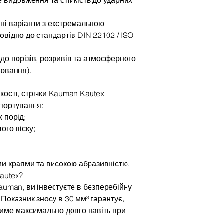
ні варіанти з екстремальною
повідно до стандартів DIN 22102 / ISO
ь до порізів, розривів та атмосферного
ювання).
кості, стрічки Kauman Kautex
спортування:
х порід;
ого піску;
ими краями та високою абразивністю.
autex?
auman, ви інвестуєте в безперебійну
Показник зносу в 30 мм³ гарантує,
име максимально довго навіть при