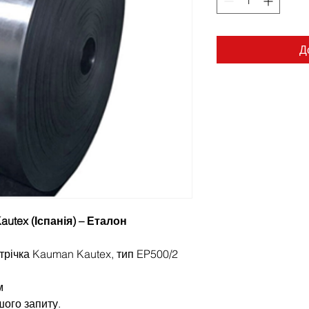
Д
utex (Іспанія) – Еталон
трічка Kauman Kautex, тип EP500/2
м
шого запиту.