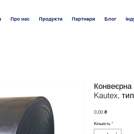
а
Про нас
Продукти
Партнери
Блог
Інд
Конвеєрна 
Kautex, ти
Ціна
0,00 ₴
Кількість
*