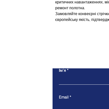
критичних навантаженнях, мін
ремонт полотна.
Замовляйте конвеєрні стрічк
європейську якість, підтвер
Ім'я
Email