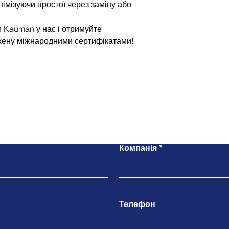
імізуючи простої через заміну або
и Kauman у нас і отримуйте
джену міжнародними сертифікатами!
Напишіть нам
Компанія
Телефон