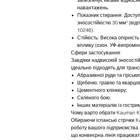
навантажень.
Показник стирання: Доступ
зносостійкістю 30 мм³ (від
10246).
Стійкість: Висока опірніст
впливу (озон, УФ-випромін
Сфери застосування:
Завдяки надвисокій зносостій
ідеально підходять для тран
Абразивної руди та гірськи
Щебеню, гравію та кварцов
Цементного клінкеру;
Скляного бою;
Інших матеріалів із гостр
Чому варто обрати Kauman K
Обираючи іспанські стрічки K
роботу вашого підприємства. 
що конвеєрна лінія працюват