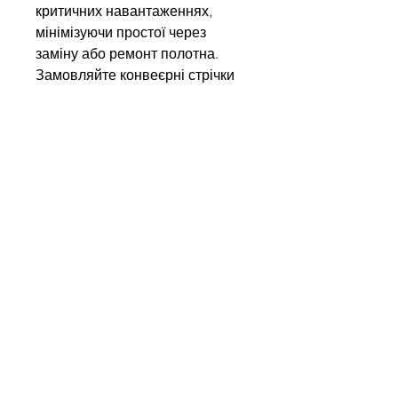
критичних навантаженнях,
мінімізуючи простої через
заміну або ремонт полотна.
Замовляйте конвеєрні стрічки
Kauman у нас і отримуйте
європейську якість,
підтверджену міжнародними
сертифікатами!
Напишіть нам
Ім'я