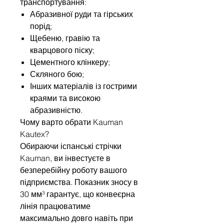
транспортування:
Абразивної руди та гірських
порід;
Щебеню, гравію та
кварцового піску;
Цементного клінкеру;
Скляного бою;
Інших матеріалів із гострими
краями та високою
абразивністю.
Чому варто обрати Kauman
Kautex?
Обираючи іспанські стрічки
Kauman, ви інвестуєте в
безперебійну роботу вашого
підприємства. Показник зносу в
30 мм³ гарантує, що конвеєрна
лінія працюватиме
максимально довго навіть при