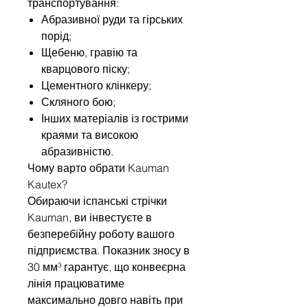
транспортування:
Абразивної руди та гірських
порід;
Щебеню, гравію та
кварцового піску;
Цементного клінкеру;
Скляного бою;
Інших матеріалів із гострими
краями та високою
абразивністю.
Чому варто обрати Kauman
Kautex?
Обираючи іспанські стрічки
Kauman, ви інвестуєте в
безперебійну роботу вашого
підприємства. Показник зносу в
30 мм³ гарантує, що конвеєрна
лінія працюватиме
максимально довго навіть при