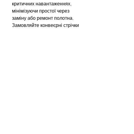
критичних навантаженнях,
мінімізуючи простої через
заміну або ремонт полотна.
Замовляйте конвеєрні стрічки
Kauman у нас і отримуйте
європейську якість,
підтверджену міжнародними
сертифікатами!
Напишіть нам
Ім'я