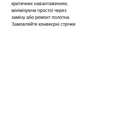
критичних навантаженнях,
мінімізуючи простої через
заміну або ремонт полотна.
Замовляйте конвеєрні стрічки
Kauman у нас і отримуйте
європейську якість,
підтверджену міжнародними
сертифікатами!
Напишіть нам
Ім'я