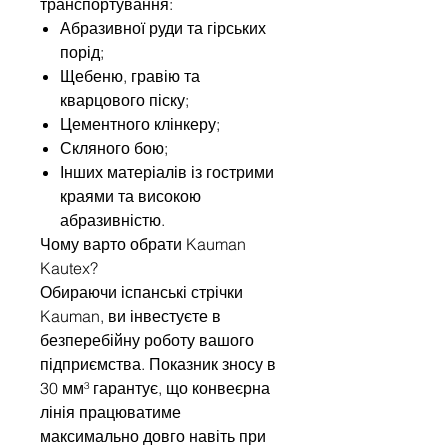
транспортування:
Абразивної руди та гірських
порід;
Щебеню, гравію та
кварцового піску;
Цементного клінкеру;
Скляного бою;
Інших матеріалів із гострими
краями та високою
абразивністю.
Чому варто обрати Kauman
Kautex?
Обираючи іспанські стрічки
Kauman, ви інвестуєте в
безперебійну роботу вашого
підприємства. Показник зносу в
30 мм³ гарантує, що конвеєрна
лінія працюватиме
максимально довго навіть при