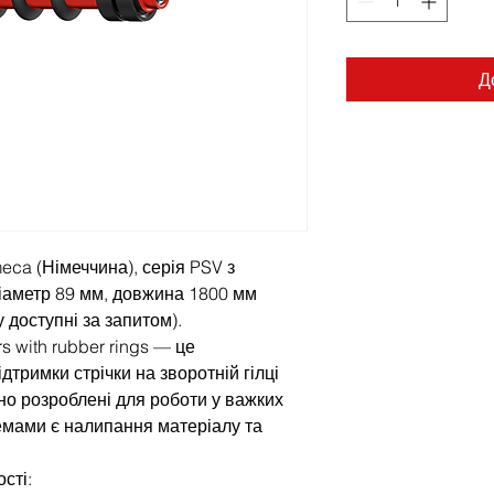
Д
eca (Німеччина), серія PSV з
діаметр 89 мм, довжина 1800 мм
 доступні за запитом).
rs with rubber rings — це
дтримки стрічки на зворотній гілці
но розроблені для роботи у важких
емами є налипання матеріалу та
сті: