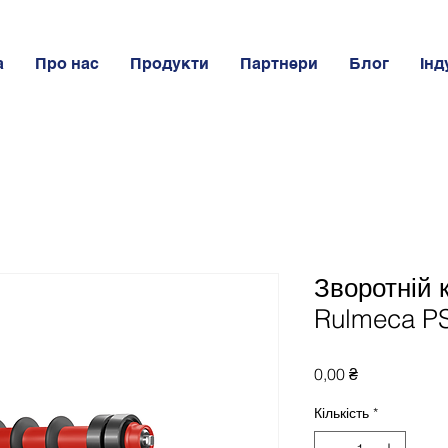
а
Про нас
Продукти
Партнери
Блог
Інд
Зворотній 
Rulmeca PS
Ціна
0,00 ₴
Кількість
*