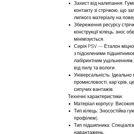
Захист від налипання: Гум
контакту зі стрічкою, що з
липкого матеріалу на пове
Збереження ресурсу стрічк
конструкції кілець, знос о
мінімізується.
Серія PSV — Еталон міцно
з підсиленими підшипнико
лабіринтним ущільненням,
від пилу та вологи.
Універсальність: Ідеально 
промисловості, кар'єрів, 
сипучих вантажів.
Технічні характеристики:
Матеріал корпусу: Високоя
Тип кілець: Зносостійка гу
профілем).
Тип підшипника: Спеціаліз
навантажень.