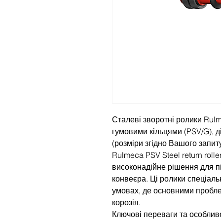
Сталеві зворотні ролики Rulm
гумовими кільцями (PSV/G), 
(розміри згідно Вашого запиту
Rulmeca PSV Steel return rolle
високонадійне рішення для пі
конвеєра. Ці ролики спеціаль
умовах, де основними пробл
корозія.
Ключові переваги та особливо