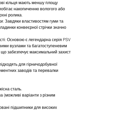
ові кільця мають меншу площу
апобігає накопиченню вологого або
рхні ролика.
и: Завдяки властивостям гуми та
бкладинки конвеєрної стрічки значно
сті: Основою є легендарна серія PSV
вими вузлами та багатоступеневим
 що забезпечує максимальний захист
підходять для гірничодобувної
цементних заводів та перевалки
кісна сталь.
ма (можливі варіанти з різним
овані підшипники для високих