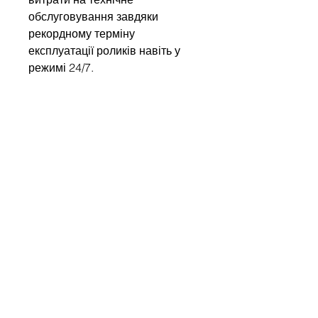
обслуговування завдяки
рекордному терміну
експлуатації роликів навіть у
режимі 24/7.
Напишіть нам
Ім'я
Компанія
Email