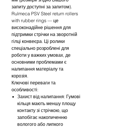
запиту доступні за запитом).
Rulmeca PSV Steel return rollers
with rubber rings — це
високонадійне рішення для
підтримки стрічки на зворотній
гілці конвеєра. Ці ролики
спеціально розроблені для
роботи у важких умовах, де
основними проблемами є
налипання матеріалу та
корозія.
Ключові переваги та
особливості:
Захист від налипання: Гумові
кільця мають меншу площу
контакту зі стрічкою, що
запобігає накопиченню
вологого або липкого