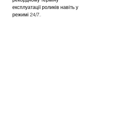
експлуатації роликів навіть у
режимі 24/7.
Напишіть нам
Ім'я
Компанія
Email