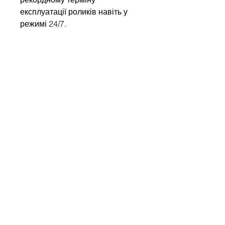
експлуатації роликів навіть у
режимі 24/7.
Напишіть нам
Ім'я
Компанія
Email