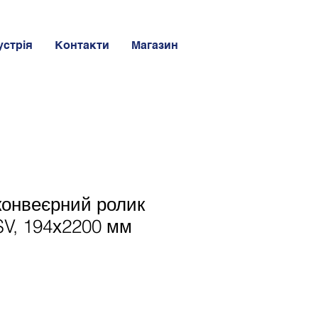
устрія
Контакти
Магазин
конвеєрний ролик
V, 194х2200 мм