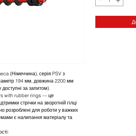
Д
eca (Німеччина), серія PSV з
діаметр 194 мм, довжина 2200 мм
 доступні за запитом).
rs with rubber rings — це
дтримки стрічки на зворотній гілці
но розроблені для роботи у важких
емами є налипання матеріалу та
сті: