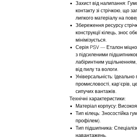
Захист від налипання: Гум
контакту зі стрічкою, що з
липкого матеріалу на пове
Збереження ресурсу стрічк
конструкції кілець, знос о
мінімізується.
Серія PSV — Еталон міцно
з підсиленими підшипнико
лабіринтним ущільненням,
від пилу та вологи.
Універсальність: Ідеально 
промисловості, кар'єрів, 
сипучих вантажів.
Технічні характеристики:
Матеріал корпусу: Високоя
Тип кілець: Зносостійка гу
профілем).
Тип підшипника: Спеціаліз
навантажень.