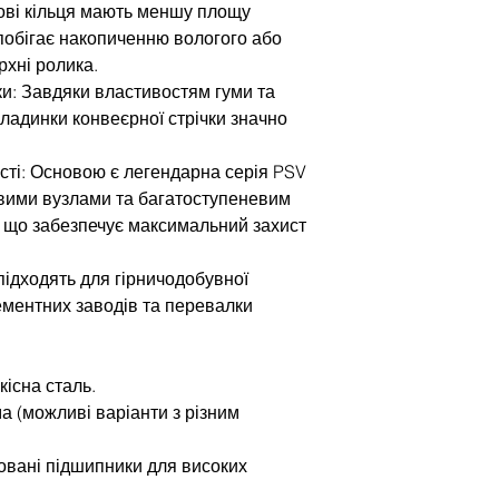
ові кільця мають меншу площу
апобігає накопиченню вологого або
рхні ролика.
и: Завдяки властивостям гуми та
бкладинки конвеєрної стрічки значно
сті: Основою є легендарна серія PSV
вими вузлами та багатоступеневим
 що забезпечує максимальний захист
підходять для гірничодобувної
цементних заводів та перевалки
кісна сталь.
ма (можливі варіанти з різним
овані підшипники для високих