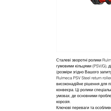
Сталеві зворотні ролики Rulm
гумовими кільцями (PSV/G), 
(розміри згідно Вашого запиту
Rulmeca PSV Steel return rolle
високонадійне рішення для пі
конвеєра. Ці ролики спеціаль
умовах, де основними пробл
корозія.
Ключові переваги та особливо