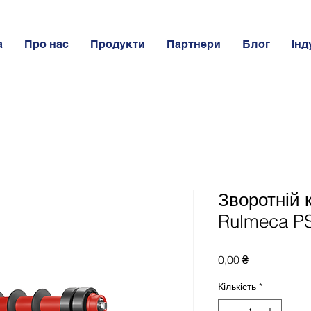
а
Про нас
Продукти
Партнери
Блог
Інд
Зворотній 
Rulmeca PS
Ціна
0,00 ₴
Кількість
*