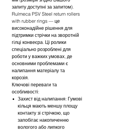
запиту доступні за запитом).
Rulmeca PSV Steel return rollers
with rubber rings — це
високонадійне рішення для
підтримки стрічки на зворотній
гілці конвеєра. Ці ролики
спеціально розроблені для
роботи у важких умовах, де
основними проблемами є
налипання матеріалу та
корозія.
Ключові переваги та
особливості:
Захист від налипання: Гумові
кільця мають меншу площу
контакту зі стрічкою, що
запобігає накопиченню
вологого або липкого