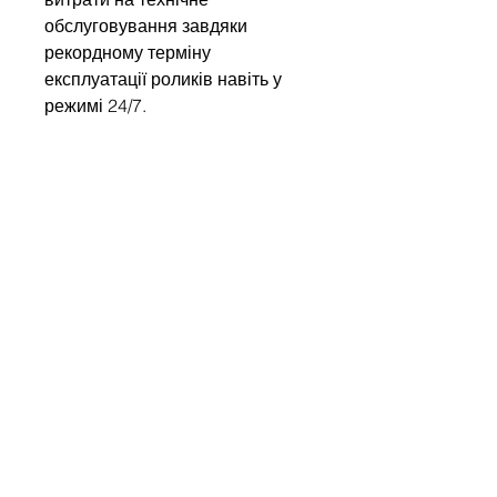
обслуговування завдяки
рекордному терміну
експлуатації роликів навіть у
режимі 24/7.
Напишіть нам
Ім'я
Компанія
Email