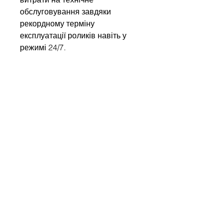
обслуговування завдяки
рекордному терміну
експлуатації роликів навіть у
режимі 24/7.
Напишіть нам
Ім'я
Компанія
Email