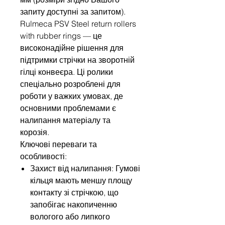
запиту доступні за запитом).
Rulmeca PSV Steel return rollers
with rubber rings — це
високонадійне рішення для
підтримки стрічки на зворотній
гілці конвеєра. Ці ролики
спеціально розроблені для
роботи у важких умовах, де
основними проблемами є
налипання матеріалу та
корозія.
Ключові переваги та
особливості:
Захист від налипання: Гумові
кільця мають меншу площу
контакту зі стрічкою, що
запобігає накопиченню
вологого або липкого