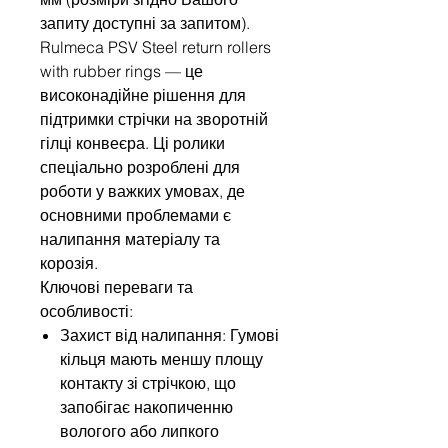
запиту доступні за запитом).
Rulmeca PSV Steel return rollers
with rubber rings — це
високонадійне рішення для
підтримки стрічки на зворотній
гілці конвеєра. Ці ролики
спеціально розроблені для
роботи у важких умовах, де
основними проблемами є
налипання матеріалу та
корозія.
Ключові переваги та
особливості:
Захист від налипання: Гумові
кільця мають меншу площу
контакту зі стрічкою, що
запобігає накопиченню
вологого або липкого