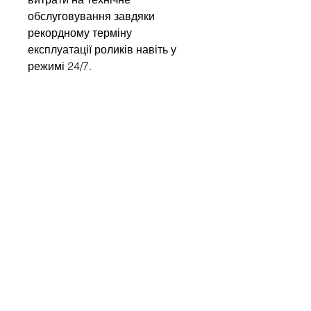
обслуговування завдяки
рекордному терміну
експлуатації роликів навіть у
режимі 24/7.
Напишіть нам
Ім'я
Компанія
Email